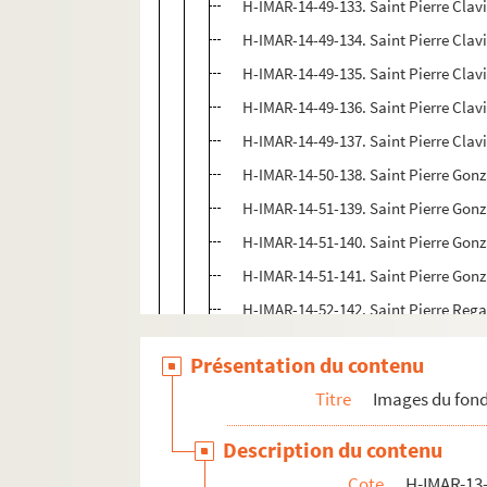
H-IMAR-14-49-133. Saint Pierre Clav
H-IMAR-14-49-134. Saint Pierre Clav
H-IMAR-14-49-135. Saint Pierre Clav
H-IMAR-14-49-136. Saint Pierre Clav
H-IMAR-14-49-137. Saint Pierre Clav
H-IMAR-14-50-138. Saint Pierre Gonz
H-IMAR-14-51-139. Saint Pierre Gonz
H-IMAR-14-51-140. Saint Pierre Gonz
H-IMAR-14-51-141. Saint Pierre Gonz
H-IMAR-14-52-142. Saint Pierre Reg
H-IMAR-14-53-143. Saint Pierre Rega
Présentation du contenu
H-IMAR-14-54-144. Saint Pierre Dami
Titre
Images du fond
H-IMAR-14-55-145. Saint Pierre Dam
H-IMAR-14-55-146. Saint Pierre Dam
Description du contenu
H-IMAR-14-55-147. Saint Pierre Dam
Cote
H-IMAR-13-