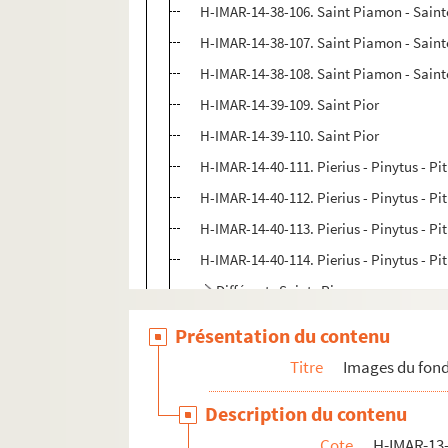
H-IMAR-14-38-106. Saint Piamon - Sain
H-IMAR-14-38-107. Saint Piamon - Sain
H-IMAR-14-38-108. Saint Piamon - Sain
H-IMAR-14-39-109. Saint Pior
H-IMAR-14-39-110. Saint Pior
H-IMAR-14-40-111. Pierius - Pinytus - Pit
H-IMAR-14-40-112. Pierius - Pinytus - Pit
H-IMAR-14-40-113. Pierius - Pinytus - Pit
H-IMAR-14-40-114. Pierius - Pinytus - Pit
Différents Saints Pierre
H-IMAR-14-82-203. Saint Platon d'Ancyr
Présentation du contenu
H-IMAR-14-83-204. Platon, martyr
Titre
Images du fond
H-IMAR-14-84-205. Patient, évêque
Description du contenu
H-IMAR-14-84-206. Patient, évêque
Cote
H-IMAR-13-
Saint Placidus