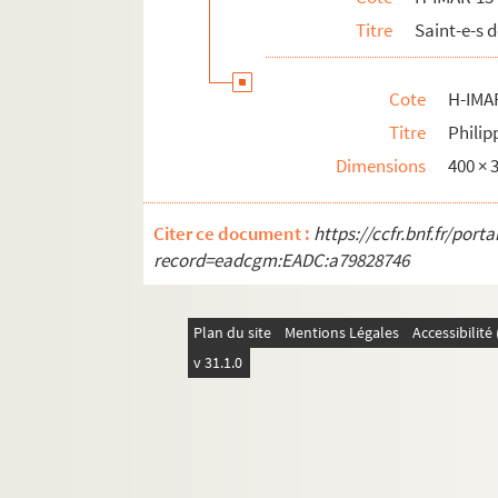
H-IMAR-14-40-114. Pierius - Pinytus - Pit
Titre
Saint-e-s
Différents Saints Pierre
H-IMAR-14-82-203. Saint Platon d'Ancyr
Cote
H-IMA
H-IMAR-14-83-204. Platon, martyr
Titre
Philip
H-IMAR-14-84-205. Patient, évêque
Dimensions
400 ×
H-IMAR-14-84-206. Patient, évêque
Citer ce document :
Saint Placidus
https://ccfr.bnf.fr/por
record=eadcgm:EADC:a79828746
H-IMAR-14-86-212. Placide, vierge - Pot
H-IMAR-14-86-213. Placide, vierge - Pot
Plan du site
Mentions Légales
Accessibilit
H-IMAR-14-87-214. Ptolémée et Lucius -
v 31.1.0
H-IMAR-14-87-215. Ptolémée et Lucius -
H-IMAR-14-88-216. Sainte Potamiène, vi
H-IMAR-14-88-217. Sainte Potamiène, vi
H-IMAR-14-89-218. Polyerosne - Policro