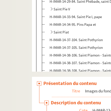
H-IMAR-14-29-84. Saint Phébade, saint D
Saint Pie V
H-IMAR-14-33-94. Saint Pie I, pape
H-IMAR-14-34-95. Pins Papa et
Saint Piat
H-IMAR-14-37-104. Saint Pothyrion
H-IMAR-14-37-105. Saint Pothyrion
H-IMAR-14-38-106. Saint Piamon - Sain
H-IMAR-14-38-107. Saint Piamon - Sain
H-IMAR-14-38-108. Saint Piamon - Sain
H-IMAR-14-39-109. Saint Pior
Présentation du contenu
H-IMAR-14-39-110. Saint Pior
Titre
Images du fond
H-IMAR-14-40-111. Pierius - Pinytus - Pit
H-IMAR-14-40-112. Pierius - Pinytus - Pit
Description du contenu
H-IMAR-14-40-113. Pierius - Pinytus - Pit
Cote
H-IMAR-13-