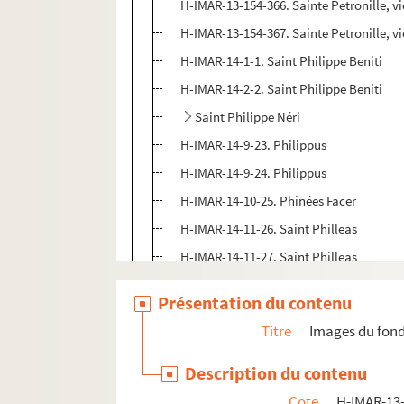
H-IMAR-13-154-366. Sainte Petronille, vie
H-IMAR-13-154-367. Sainte Petronille, vie
H-IMAR-14-1-1. Saint Philippe Beniti
H-IMAR-14-2-2. Saint Philippe Beniti
Saint Philippe Néri
H-IMAR-14-9-23. Philippus
H-IMAR-14-9-24. Philippus
H-IMAR-14-10-25. Phinées Facer
H-IMAR-14-11-26. Saint Philleas
H-IMAR-14-11-27. Saint Philleas
H-IMAR-14-12-28. Sainte Pharaïlde
Présentation du contenu
H-IMAR-14-12-29. Sainte Pharaïlde
Titre
Images du fond
H-IMAR-14-12-30. Sainte Pharaïlde
H-IMAR-14-13-31. Saint Philogone
Description du contenu
H-IMAR-14-13-32. Saint Philogone
Cote
H-IMAR-13-