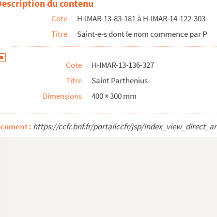
Description du contenu
e l'ordre des frères mineurs de l'observance
Cote
H-IMAR-13-83-181 à H-IMAR-14-122-303
Titre
Saint-e-s dont le nom commence par P
Cote
H-IMAR-13-136-327
martyres
Titre
Saint Parthenius
Dimensions
400 × 300 mm
ocument :
https://ccfr.bnf.fr/portailccfr/jsp/index_view_dire