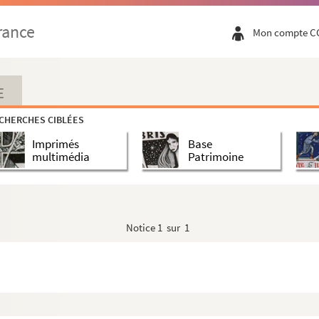
vers de l'ordre des frères mineurs observantins
rance
Mon compte C
E
CHERCHES CIBLÉES
Imprimés
Base
multimédia
Patrimoine
Notice
1 sur 1
tyr