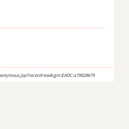
ct_anonymous.jsp?record=eadcgm:EADC:a79828679