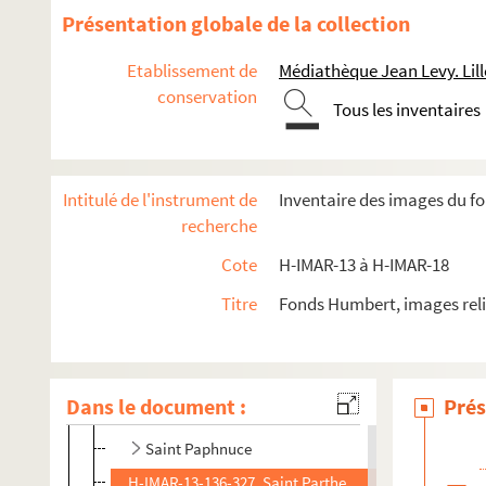
H-IMAR-13-124-300. Saint Pamphilus, martyr
Présentation globale de la collection
H-IMAR-13-124-301. Saint Pamphilus, martyr
Etablissement de
Médiathèque Jean Levy. Lill
H-IMAR-13-125-302. Saint Papias
conservation
Tous les inventaires
H-IMAR-13-125-303. Saint Papias
H-IMAR-13-125-304. Saint Papias
Saint Pacôme
Intitulé de l'instrument de
Inventaire des images du fo
H-IMAR-13-129-312. Saint Pachon
recherche
H-IMAR-13-129-313. Saint Pachon
Cote
H-IMAR-13 à H-IMAR-18
H-IMAR-13-130-314. Saint Patient, évêque de Lyon
Titre
Fonds Humbert, images reli
H-IMAR-13-131-315. Saint Patrocle
H-IMAR-13-131-316. Saint Patrocle
H-IMAR-13-132-317. Saint Pardon
Dans le document :
Prés
H-IMAR-13-132-318. Saint Pardon
Saint Paphnuce
H-IMAR-13-136-327. Saint Parthenius