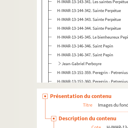
H-IMAR-13-143-341. Les saintes Perpétue 
H-IMAR-13-144-342. Sainte Perpétue
H-IMAR-13-144-343. Sainte Perpétue
H-IMAR-13-144-344. Sainte Perpétue
H-IMAR-13-145-345. Le bienheureux Pep
H-IMAR-13-146-346. Saint Pepin
H-IMAR-13-146-347. Saint Pepin
Jean-Gabriel Perboyre
H-IMAR-13-151-359. Peregrin - Petrenius
H-IMAR-13-151-360. Peregrin - Petrenius
H-IMAR-13-151-361. Peregrin - Petrenius
Présentation du contenu
H-IMAR-13-152-362. Peleus
Titre
Images du fond
H-IMAR-13-152-363. Peleus
H-IMAR-13-153-364. Saint Pergentin et s
Description du contenu
H-IMAR-13-154-365. Sainte Petronille, vie
Cote
H-IMAR-13-