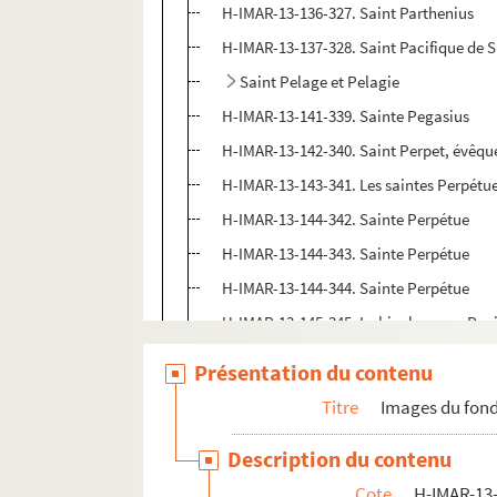
H-IMAR-13-136-327. Saint Parthenius
H-IMAR-13-137-328. Saint Pacifique de S
Saint Pelage et Pelagie
H-IMAR-13-141-339. Sainte Pegasius
H-IMAR-13-142-340. Saint Perpet, évêqu
H-IMAR-13-143-341. Les saintes Perpétue 
H-IMAR-13-144-342. Sainte Perpétue
H-IMAR-13-144-343. Sainte Perpétue
H-IMAR-13-144-344. Sainte Perpétue
H-IMAR-13-145-345. Le bienheureux Pep
H-IMAR-13-146-346. Saint Pepin
Présentation du contenu
H-IMAR-13-146-347. Saint Pepin
Titre
Images du fond
Jean-Gabriel Perboyre
Description du contenu
H-IMAR-13-151-359. Peregrin - Petrenius
Cote
H-IMAR-13-
H-IMAR-13-151-360. Peregrin - Petrenius