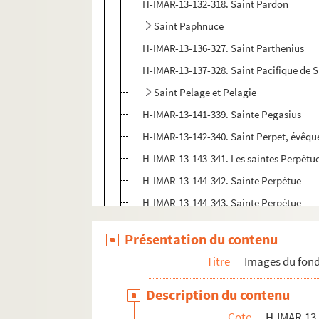
H-IMAR-13-132-318. Saint Pardon
Saint Paphnuce
H-IMAR-13-136-327. Saint Parthenius
H-IMAR-13-137-328. Saint Pacifique de S
Saint Pelage et Pelagie
H-IMAR-13-141-339. Sainte Pegasius
H-IMAR-13-142-340. Saint Perpet, évêqu
H-IMAR-13-143-341. Les saintes Perpétue 
H-IMAR-13-144-342. Sainte Perpétue
H-IMAR-13-144-343. Sainte Perpétue
H-IMAR-13-144-344. Sainte Perpétue
Présentation du contenu
H-IMAR-13-145-345. Le bienheureux Pep
Titre
Images du fond
H-IMAR-13-146-346. Saint Pepin
H-IMAR-13-146-347. Saint Pepin
Description du contenu
Jean-Gabriel Perboyre
Cote
H-IMAR-13-