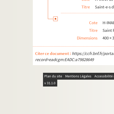
H-IMAR-13-151-359. Peregrin - Petrenius
Titre
Saint-e-s
H-IMAR-13-151-360. Peregrin - Petrenius
H-IMAR-13-151-361. Peregrin - Petrenius
Cote
H-IMA
H-IMAR-13-152-362. Peleus
Titre
Saint 
H-IMAR-13-152-363. Peleus
Dimensions
400 ×
H-IMAR-13-153-364. Saint Pergentin et s
Citer ce document :
H-IMAR-13-154-365. Sainte Petronille, vie
https://ccfr.bnf.fr/por
record=eadcgm:EADC:a79828649
H-IMAR-13-154-366. Sainte Petronille, vie
H-IMAR-13-154-367. Sainte Petronille, vie
Plan du site
Mentions Légales
Accessibilit
H-IMAR-14-1-1. Saint Philippe Beniti
v 31.1.0
H-IMAR-14-2-2. Saint Philippe Beniti
Saint Philippe Néri
H-IMAR-14-9-23. Philippus
H-IMAR-14-9-24. Philippus