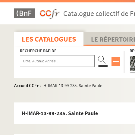
Catalogue collectif de F
LES CATALOGUES
LE RÉPERTOIR
RECHERCHE RAPIDE
RE
Accueil CCFr
H-IMAR-13-99-235. Sainte Paule
>
H-IMAR-13-99-235. Sainte Paule
Images du fonds Humbert, Images religieuses N à Z
H-IMAR-13-1-1 à H-IMAR-13-48-112. Saint-e-s dont le