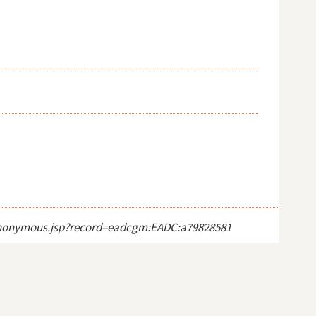
ct_anonymous.jsp?record=eadcgm:EADC:a79828581