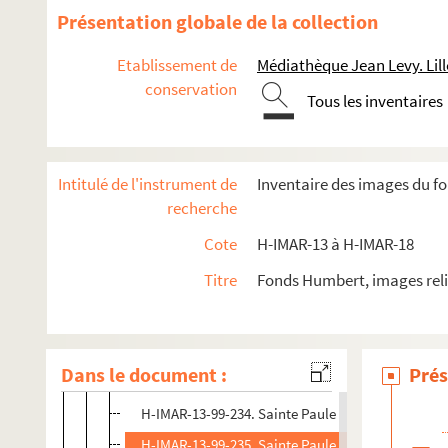
Présentation globale de la collection
H-IMAR-13-49-113 à H-IMAR-13-82-180. Saint-e-s dont
H-IMAR-13-83-181 à H-IMAR-14-122-303. Saint-e-s dont 
Etablissement de
Médiathèque Jean Levy. Lill
conservation
Saint Paul de la Croix, et Saint Paul Anachorète
Tous les inventaires
H-IMAR-13-88-193. Les saints : Paul Miki, Jean de Cot
Saint Paul premier Ermite, Saint Paul le Simple
Intitulé de l'instrument de
Inventaire des images du fo
Sainte Pauline
recherche
Saint Paulin
Cote
H-IMAR-13 à H-IMAR-18
Sainte Paule
Titre
Fonds Humbert, images reli
H-IMAR-13-98-230. Sainte Paule, veuve
H-IMAR-13-99-231. Sainte Paule
H-IMAR-13-99-232. Sainte Paule
Dans le document :
Prés
H-IMAR-13-99-233. Sainte Paule
H-IMAR-13-99-234. Sainte Paule
H-IMAR-13-99-235. Sainte Paule