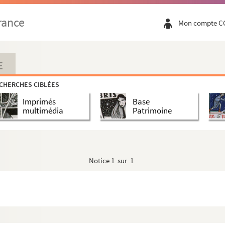
rance
Mon compte C
E
CHERCHES CIBLÉES
Imprimés
Base
multimédia
Patrimoine
Notice
1 sur 1
 nom commence par N