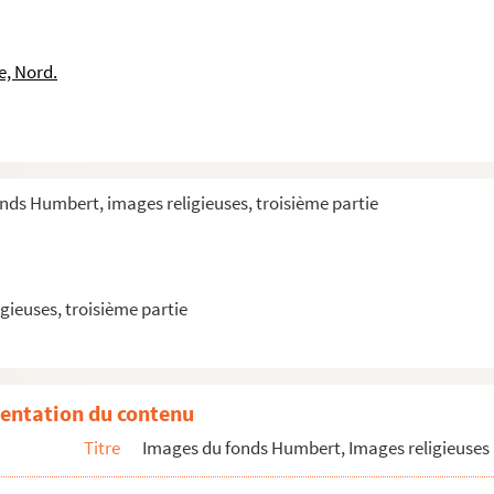
 le nom commence par O
le nom commence par P
e, Nord.
to et Jacques Kisai, martyrs japonais de la compagnie de Jésus
nds Humbert, images religieuses, troisième partie
gieuses, troisième partie
entation du contenu
Titre
Images du fonds Humbert, Images religieuses 