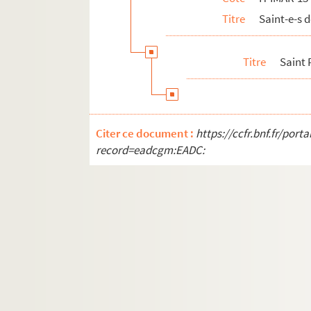
Titre
Saint-e-s
H-IMAR-13-123-297. Pantaleon, martyr
H-IMAR-13-123-298. Pantaleon, martyr
Titre
Saint 
H-IMAR-13-124-299. Saint Pamphilus, m
H-IMAR-13-124-300. Saint Pamphilus, m
H-IMAR-13-124-301. Saint Pamphilus, m
H-IMAR-13-125-302. Saint Papias
Citer ce document :
https://ccfr.bnf.fr/por
record=eadcgm:EADC:
H-IMAR-13-125-303. Saint Papias
H-IMAR-13-125-304. Saint Papias
Saint Pacôme
H-IMAR-13-129-312. Saint Pachon
H-IMAR-13-129-313. Saint Pachon
H-IMAR-13-130-314. Saint Patient, évêq
H-IMAR-13-131-315. Saint Patrocle
H-IMAR-13-131-316. Saint Patrocle