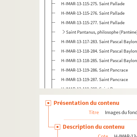
H-IMAR-13-115-275. Saint Pallade
H-IMAR-13-115-276. Saint Pallade
H-IMAR-13-115-277. Saint Pallade
Saint Pantanus, philosophe (Pantène
H-IMAR-13-117-283. Saint Pascal Baylon,
H-IMAR-13-118-284. Saint Pascal Baylo
H-IMAR-13-118-285. Saint Pascal Baylo
H-IMAR-13-119-286. Saint Pancrace
H-IMAR-13-119-287. Saint Pancrace
H-IMAR-13-119-288. Saint Pancrace
H-IMAR-13-120-289. Saint Pambon
Présentation du contenu
H-IMAR-13-120-290. Saint Pambon
Titre
Images du fond
H-IMAR-13-120-291. Saint Pambon
Description du contenu
Saint Patrod - Parmeas - Payri
Cote
H-IMAR-13-
H-IMAR-13-122-296. Saint Pantaleon, mé