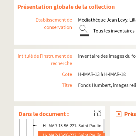
Présentation globale de la collection
Etablissement de
Médiathèque Jean Levy. Lill
Images du fonds Humbert, Images religieuses N à Z
conservation
Tous les inventaires
H-IMAR-13-1-1 à H-IMAR-13-48-112. Saint-e-s dont le
H-IMAR-13-49-113 à H-IMAR-13-82-180. Saint-e-s dont
Intitulé de l'instrument de
Inventaire des images du fo
H-IMAR-13-83-181 à H-IMAR-14-122-303. Saint-e-s dont 
recherche
Saint Paul de la Croix, et Saint Paul Anachorète
Cote
H-IMAR-13 à H-IMAR-18
H-IMAR-13-88-193. Les saints : Paul Miki, Jean de Cot
Titre
Fonds Humbert, images reli
Saint Paul premier Ermite, Saint Paul le Simple
Sainte Pauline
Saint Paulin
Dans le document :
Prés
H-IMAR-13-95-220. Saint Paulin, évêque de Nole
H-IMAR-13-96-221. Saint Paulin
H-IMAR-13-96-222. Saint Paulin