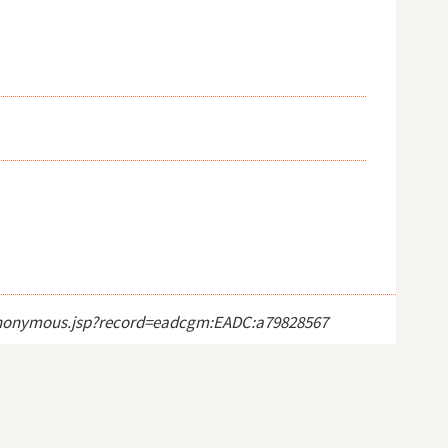
ct_anonymous.jsp?record=eadcgm:EADC:a79828567