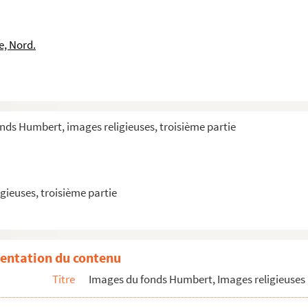
e, Nord.
 nom commence par N
 le nom commence par O
nds Humbert, images religieuses, troisième partie
le nom commence par P
to et Jacques Kisai, martyrs japonais de la compagnie de Jésus
gieuses, troisième partie
entation du contenu
Titre
Images du fonds Humbert, Images religieuses 