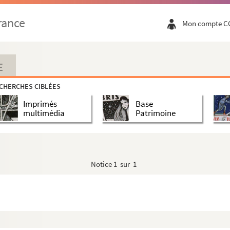
rance
Mon compte C
E
CHERCHES CIBLÉES
Imprimés
Base
multimédia
Patrimoine
Notice
1 sur 1