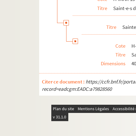
Titre
Saint-e-s
H-IMAR-13-123-297. Pantaleon, martyr
H-IMAR-13-123-298. Pantaleon, martyr
Titre
Sainte
H-IMAR-13-124-299. Saint Pamphilus, m
H-IMAR-13-124-300. Saint Pamphilus, m
Cote
H
H-IMAR-13-124-301. Saint Pamphilus, m
Titre
Sa
H-IMAR-13-125-302. Saint Papias
Dimensions
4
H-IMAR-13-125-303. Saint Papias
H-IMAR-13-125-304. Saint Papias
Citer ce document :
https://ccfr.bnf.fr/por
Saint Pacôme
record=eadcgm:EADC:a79828560
H-IMAR-13-129-312. Saint Pachon
H-IMAR-13-129-313. Saint Pachon
Plan du site
Mentions Légales
Accessibilit
H-IMAR-13-130-314. Saint Patient, évêq
v 31.1.0
H-IMAR-13-131-315. Saint Patrocle
H-IMAR-13-131-316. Saint Patrocle