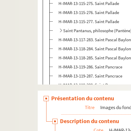
H-IMAR-13-115-275. Saint Pallade
H-IMAR-13-115-276. Saint Pallade
H-IMAR-13-115-277. Saint Pallade
Saint Pantanus, philosophe (Pantène
H-IMAR-13-117-283. Saint Pascal Baylon,
H-IMAR-13-118-284. Saint Pascal Baylo
H-IMAR-13-118-285. Saint Pascal Baylo
H-IMAR-13-119-286. Saint Pancrace
H-IMAR-13-119-287. Saint Pancrace
H-IMAR-13-119-288. Saint Pancrace
H-IMAR-13-120-289. Saint Pambon
Présentation du contenu
H-IMAR-13-120-290. Saint Pambon
Titre
Images du fond
H-IMAR-13-120-291. Saint Pambon
Description du contenu
Saint Patrod - Parmeas - Payri
Cote
H-IMAR-13-
H-IMAR-13-122-296. Saint Pantaleon, mé