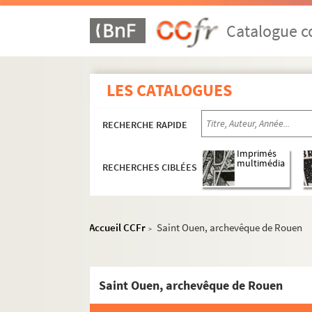
Catalogue co
LES CATALOGUES
RECHERCHE RAPIDE
Imprimés
multimédia
RECHERCHES CIBLÉES
Accueil CCFr
Saint Ouen, archevêque de Rouen
>
Images du fonds Humbert, Images religieuses N
Saint Ouen, archevêque de Rouen
H-IMAR-13-1-1 à H-IMAR-13-48-112. Sain
H-IMAR-13-49-113 à H-IMAR-13-82-180. Sai