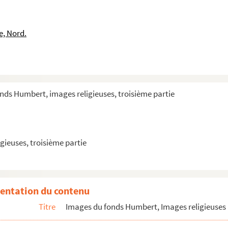
e, Nord.
nds Humbert, images religieuses, troisième partie
rétienne, vierge et apôtre de la Géorgie
gieuses, troisième partie
ontrés, archevêque de Magdebourg
entation du contenu
Titre
Images du fonds Humbert, Images religieuses 
te