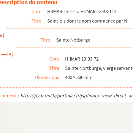
Description du contenu
inte Notburge
Cote
H-IMAR-13-1-1 à H-IMAR-13-48-112
Titre
Saint-e-s dont le nom commence par N
Titre
Sainte Notburge
Cote
H-IMAR-13-33-72
Titre
Sainte Nortburge, vierge servant
Dimensions
400 × 300 mm
ocument :
https://ccfr.bnf.fr/portailccfr/jsp/index_view_dire
Tolentino, Albergati
 le nom commence par O
t le nom commence par P