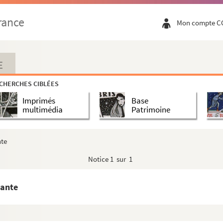
rance
Mon compte C
E
CHERCHES CIBLÉES
Imprimés
Base
multimédia
Patrimoine
nte
solitaires
Notice
1 sur 1
vante