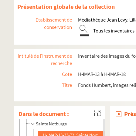
H-IMAR-13-17-36. Nicodemus
Présentation globale de la collection
H-IMAR-13-17-37. Nicodemus
Etablissement de
Médiathèque Jean Levy. Lill
Saints Nicaise
conservation
H-IMAR-13-21-43. Saint Ninian
Tous les inventaires
H-IMAR-13-22-44. Nicetar aqui
H-IMAR-13-23-45. Saint Niceas
Intitulé de l'instrument de
Inventaire des images du fo
H-IMAR-13-23-46. Saint Niceas
recherche
H-IMAR-13-23-47. Saint Niceas
Cote
H-IMAR-13 à H-IMAR-18
H-IMAR-13-24-48. Sainte Nina, appelée aussi sainte Ch
Titre
Fonds Humbert, images reli
H-IMAR-13-25-49. Noé
H-IMAR-13-26-50. Sainte Noémie
H-IMAR-13-27-51. Saint Norbert, fondateur des Prem
Dans le document :
Prés
Saint Norbert
Sainte Notburge
H-IMAR-13-33-72. Sainte Nortburge, vierge servan