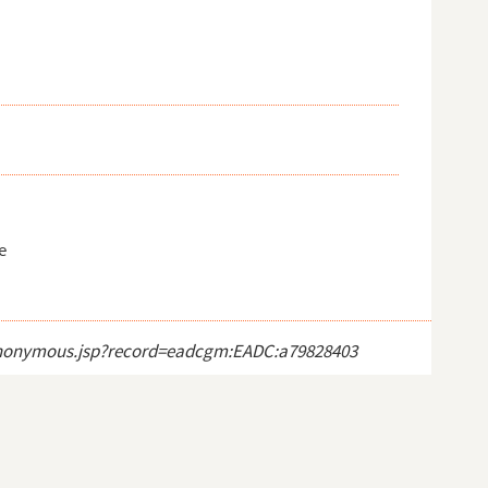
e
ct_anonymous.jsp?record=eadcgm:EADC:a79828403