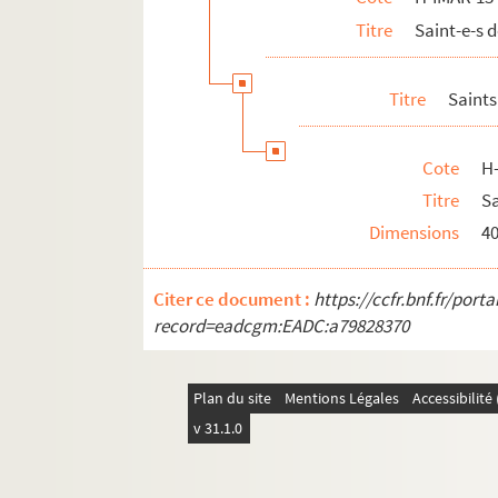
Titre
Saint-e-s
Titre
Saints
Cote
H
Titre
Sa
Dimensions
4
Citer ce document :
https://ccfr.bnf.fr/por
record=eadcgm:EADC:a79828370
Plan du site
Mentions Légales
Accessibilit
v 31.1.0