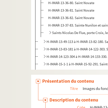
H-IMAR-13-36-80. Saint Novate
H-IMAR-13-36-81. Saint Novate
H-IMAR-13-36-82. Saint Novate
H-IMAR-13-37-83. Sainte Nunilon et sain
Saints Nicolas De Flue, porte Croix, le
H-IMAR-13-49-113 à H-IMAR-13-82-180. S
H-IMAR-13-83-181 à H-IMAR-14-122-303. 
H-IMAR-14-123-304 à H-IMAR-14-133-330.
H-IMAR-15-1-1 à H-IMAR-15-92-291. Sain
H-IMAR-16-1-1 à H-IMAR-16-147-394. Sai
H-IMAR-17-1-1 à H-IMAR-17-90-270. Sain
Présentation du contenu
H-IMAR-17-91-271 à H-IMAR-17-111-324. 
Titre
Images du fond
H-IMAR-18-1-1 à H-IMAR-18-111-326. Sai
Description du contenu
H-IMAR-18-112-327 à H-IMAR-18-135-374.
Cote
H-IMAR-13-