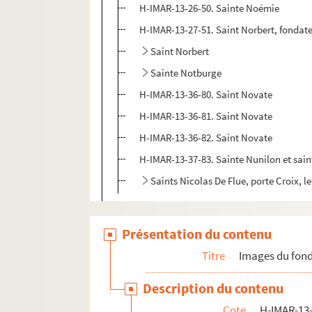
H-IMAR-13-26-50. Sainte Noémie
H-IMAR-13-27-51. Saint Norbert, fonda
Saint Norbert
Sainte Notburge
H-IMAR-13-36-80. Saint Novate
H-IMAR-13-36-81. Saint Novate
H-IMAR-13-36-82. Saint Novate
H-IMAR-13-37-83. Sainte Nunilon et sain
Saints Nicolas De Flue, porte Croix, le
H-IMAR-13-49-113 à H-IMAR-13-82-180. S
H-IMAR-13-83-181 à H-IMAR-14-122-303. 
Présentation du contenu
H-IMAR-14-123-304 à H-IMAR-14-133-330.
Titre
Images du fond
H-IMAR-15-1-1 à H-IMAR-15-92-291. Sain
Description du contenu
H-IMAR-16-1-1 à H-IMAR-16-147-394. Sai
Cote
H-IMAR-13-