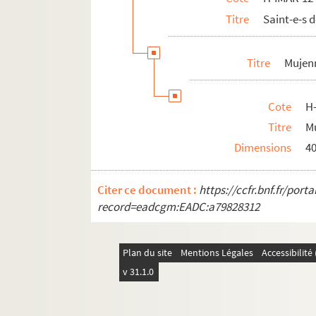
Titre
Saint-e-s
Titre
Mujen
Cote
H
Titre
M
Dimensions
4
Citer ce document :
https://ccfr.bnf.fr/por
record=eadcgm:EADC:a79828312
Plan du site
Mentions Légales
Accessibilit
v 31.1.0