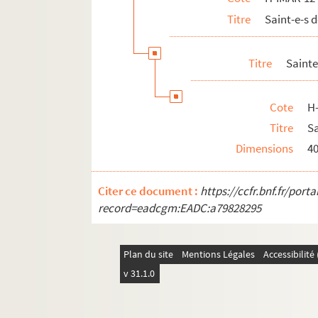
Titre
Saint-e-s
Titre
Saint
Cote
H
Titre
S
Dimensions
4
Citer ce document :
https://ccfr.bnf.fr/por
record=eadcgm:EADC:a79828295
Plan du site
Mentions Légales
Accessibilit
v 31.1.0