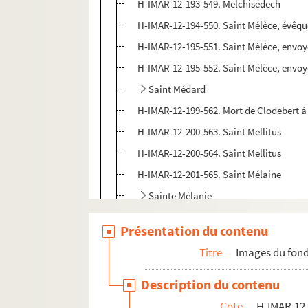
H-IMAR-12-193-549. Melchisédech
H-IMAR-12-194-550. Saint Mélèce, évêqu
H-IMAR-12-195-551. Saint Mélèce, envoyé
H-IMAR-12-195-552. Saint Mélèce, envoyé
Saint Médard
H-IMAR-12-199-562. Mort de Clodebert à 
H-IMAR-12-200-563. Saint Mellitus
H-IMAR-12-200-564. Saint Mellitus
H-IMAR-12-201-565. Saint Mélaine
Sainte Mélanie
H-IMAR-12-205-576. Sainte Mechtilde de 
Présentation du contenu
H-IMAR-12-206-577. Sainte Mechtilde, a
Titre
Images du fond
H-IMAR-12-206-578. Sainte Mechtilde, a
H-IMAR-12-207-579. Saint Messent
Description du contenu
H-IMAR-12-207-580. Saint Messent
Cote
H-IMAR-12-