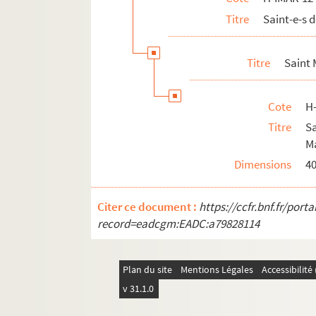
Titre
Saint-e-s
H-IMAR-12-178-516. Le bienheureux Mar
H-IMAR-12-178-517. Le bienheureux Mar
Titre
Saint 
H-IMAR-12-179-518. Saint Marc
Saint Marcel, Marcus
Cote
H
H-IMAR-12-183-534. Saint Marcellus
Titre
S
H-IMAR-12-183-535. Saint Marcellus
M
H-IMAR-12-183-536. Saint Marcellus
Dimensions
4
H-IMAR-12-184-537. Sainte Marcelle, ve
H-IMAR-12-185-538. Sainte Marceline - S
Citer ce document :
https://ccfr.bnf.fr/por
H-IMAR-12-185-539. Sainte Marceline - S
record=eadcgm:EADC:a79828114
H-IMAR-12-185-540. Sainte Marceline - S
H-IMAR-12-186-541. Saint Mansuy ou M
Plan du site
Mentions Légales
Accessibilit
H-IMAR-12-187-542. Saint Magloire, évêqu
v 31.1.0
H-IMAR-12-188-543. Mazel, martyr