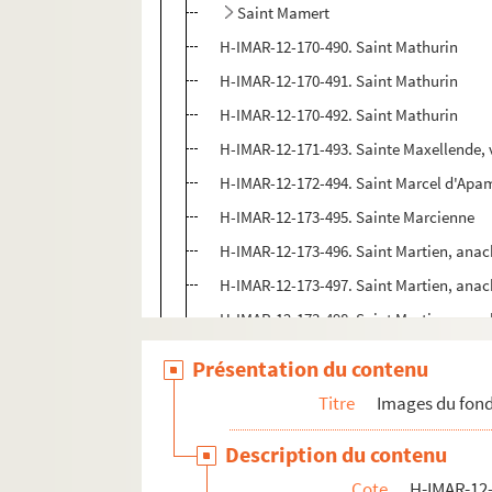
Saint Mamert
H-IMAR-12-170-490. Saint Mathurin
H-IMAR-12-170-491. Saint Mathurin
H-IMAR-12-170-492. Saint Mathurin
H-IMAR-12-171-493. Sainte Maxellende, 
H-IMAR-12-172-494. Saint Marcel d'Apa
H-IMAR-12-173-495. Sainte Marcienne
H-IMAR-12-173-496. Saint Martien, anac
H-IMAR-12-173-497. Saint Martien, anac
H-IMAR-12-173-498. Saint Martien, anac
Marcell - Magnobonus - Marcellus et M
Présentation du contenu
Marcus, pape - Marcus, évêque - Maio
Titre
Images du fond
H-IMAR-12-176-513. Saint Marc
Description du contenu
H-IMAR-12-176-514. Saint Marc
Cote
H-IMAR-12-
H-IMAR-12-177-515. Le R.P. Marci