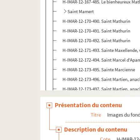
H-IMAR-12-167-485. Le bienheureux Math
Saint Mamert
H-IMAR-12-170-490. Saint Mathurin
H-IMAR-12-170-491. Saint Mathurin
H-IMAR-12-170-492. Saint Mathurin
H-IMAR-12-171-493. Sainte Maxellende, 
H-IMAR-12-172-494. Saint Marcel d'Apa
H-IMAR-12-173-495. Sainte Marcienne
H-IMAR-12-173-496. Saint Martien, anac
H-IMAR-12-173-497. Saint Martien, anac
H-IMAR-12-173-498. Saint Martien, anac
Présentation du contenu
Marcell - Magnobonus - Marcellus et M
Titre
Images du fond
Marcus, pape - Marcus, évêque - Maio
H-IMAR-12-176-513. Saint Marc
Description du contenu
H-IMAR-12-176-514. Saint Marc
Cote
H-IMAR-12-