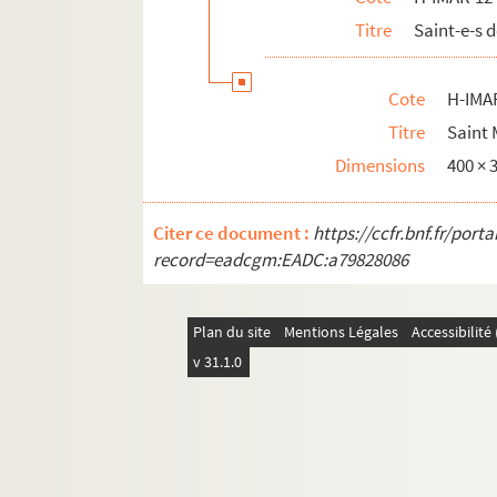
Saint Mamert
Titre
Saint-e-s
H-IMAR-12-170-490. Saint Mathurin
H-IMAR-12-170-491. Saint Mathurin
Cote
H-IMA
H-IMAR-12-170-492. Saint Mathurin
Titre
Saint 
H-IMAR-12-171-493. Sainte Maxellende, 
Dimensions
400 ×
H-IMAR-12-172-494. Saint Marcel d'Apa
Citer ce document :
H-IMAR-12-173-495. Sainte Marcienne
https://ccfr.bnf.fr/por
record=eadcgm:EADC:a79828086
H-IMAR-12-173-496. Saint Martien, anac
H-IMAR-12-173-497. Saint Martien, anac
Plan du site
Mentions Légales
Accessibilit
H-IMAR-12-173-498. Saint Martien, anac
v 31.1.0
Marcell - Magnobonus - Marcellus et M
Marcus, pape - Marcus, évêque - Maio
H-IMAR-12-176-513. Saint Marc
H-IMAR-12-176-514. Saint Marc