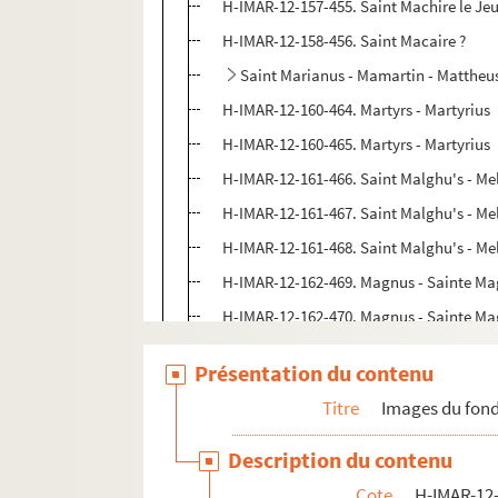
H-IMAR-12-157-455. Saint Machire le Je
H-IMAR-12-158-456. Saint Macaire ?
Saint Marianus - Mamartin - Mattheus
H-IMAR-12-160-464. Martyrs - Martyrius
H-IMAR-12-160-465. Martyrs - Martyrius
H-IMAR-12-161-466. Saint Malghu's - Me
H-IMAR-12-161-467. Saint Malghu's - Me
H-IMAR-12-161-468. Saint Malghu's - Me
H-IMAR-12-162-469. Magnus - Sainte M
H-IMAR-12-162-470. Magnus - Sainte M
H-IMAR-12-162-471. Magnus - Sainte M
Présentation du contenu
H-IMAR-12-163-472. Saint Maiol, abbé (
Titre
Images du fond
H-IMAR-12-163-473. Saint Maiol, abbé (
Saintes Mathilde
Description du contenu
H-IMAR-12-167-485. Le bienheureux Math
Cote
H-IMAR-12-