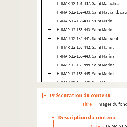
H-IMAR-12-151-437. Saint Malachias
H-IMAR-12-152-438. Saint Maurand, patro
H-IMAR-12-153-439. Saint Marin
H-IMAR-12-153-440. Saint Marin
H-IMAR-12-154-441. Saint Maurand
H-IMAR-12-155-442. Saint Marina
H-IMAR-12-155-443. Saint Marina
H-IMAR-12-155-444. Saint Marina
H-IMAR-12-155-445. Saint Marina
H-IMAR-12-155-446. Saint Marina
Sainte Macrine
Présentation du contenu
H-IMAR-12-157-453. Saint Machire le Je
Titre
Images du fond
H-IMAR-12-157-454. Saint Machire le Je
Description du contenu
H-IMAR-12-157-455. Saint Machire le Je
Cote
H-IMAR-12-
H-IMAR-12-158-456. Saint Macaire ?