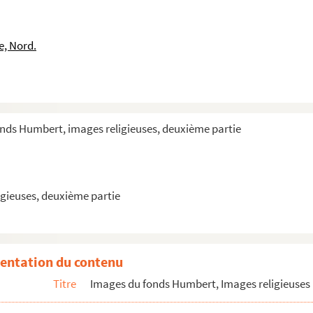
bens)
bens)
e, Nord.
)
and 1790)
onds Humbert, images religieuses, deuxième partie
gieuses, deuxième partie
entation du contenu
Titre
Images du fonds Humbert, Images religieuses 