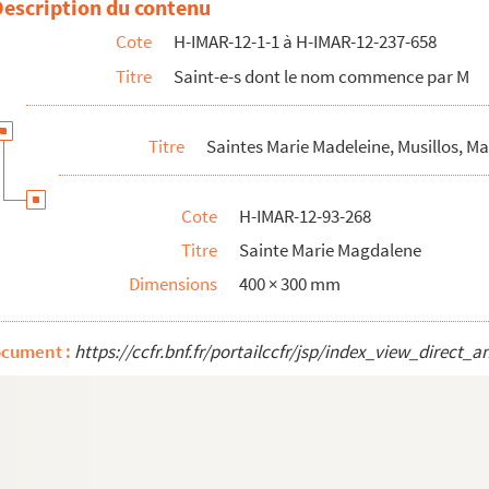
Description du contenu
eine)
Cote
H-IMAR-12-1-1 à H-IMAR-12-237-658
eine)
Titre
Saint-e-s dont le nom commence par M
eine)
eine)
Titre
Saintes Marie Madeleine, Musillos, M
eine)
eine)
Cote
H-IMAR-12-93-268
eine)
Titre
Sainte Marie Magdalene
eine)
Dimensions
400 × 300 mm
eine)
eine)
ocument :
https://ccfr.bnf.fr/portailccfr/jsp/index_view_dire