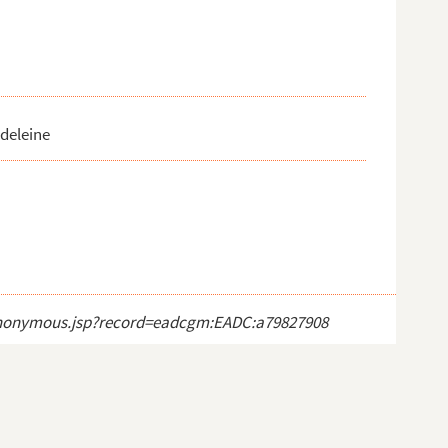
adeleine
ct_anonymous.jsp?record=eadcgm:EADC:a79827908