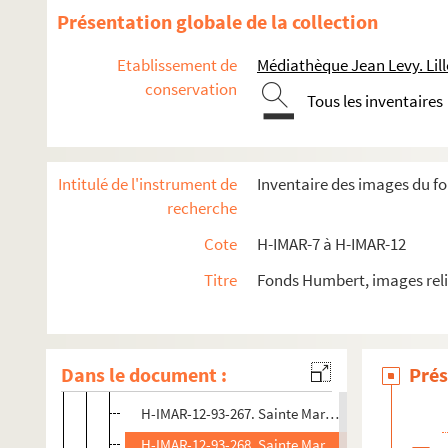
H-IMAR-12-89-254. Madeleine repentante (par Ru
Présentation globale de la collection
H-IMAR-12-89-255. Madeleine repentante (par Ru
Etablissement de
Médiathèque Jean Levy. Lill
H-IMAR-12-90-256. Maria Magdalena (1750)
conservation
Tous les inventaires
H-IMAR-12-91-257. Sainte Maria Magdalena (1760
H-IMAR-12-92-258. Sainte Maria Magdalena (flam
H-IMAR-12-93-259. Sainte Marie Magdalene
Intitulé de l'instrument de
Inventaire des images du f
H-IMAR-12-93-260. Sainte Marie Magdalene
recherche
H-IMAR-12-93-261. Sainte Marie Magdalene
Cote
H-IMAR-7 à H-IMAR-12
H-IMAR-12-93-262. Sainte Marie Magdalene
Titre
Fonds Humbert, images reli
H-IMAR-12-93-263. Sainte Marie Magdalene
H-IMAR-12-93-264. Sainte Marie Magdalene
H-IMAR-12-93-265. Sainte Marie Magdalene
Dans le document :
Prés
H-IMAR-12-93-266. Sainte Marie Magdalene
H-IMAR-12-93-267. Sainte Marie Magdalene
H-IMAR-12-93-268. Sainte Marie Magdalene