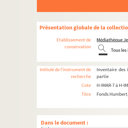
H-IMAR-9-1-1 à H-IMAR-9-99-267. Saint-
H-IMAR-9-100-268 à H-IMAR-9-146-394. Sa
H-IMAR-10-1-1 à H-IMAR-11-4-10. Saint-
Présentation globale de la collecti
H-IMAR-11-5-11 à H-IMAR-11-7-20. Saint
Etablissement de
Médiathèque Jea
H-IMAR-11-8-21 à H-IMAR-11-165-480. Sa
conservation
Tous les
H-IMAR-12-1-1 à H-IMAR-12-237-658. Saint
H-IMAR-12-1-1. Sainte Marie Madeleine
Intitulé de l'instrument de
Inventaire des
H-IMAR-12-1bis-2. Saint Martinien
recherche
partie
H-IMAR-12-1bis-3. Saint Martinien
Cote
H-IMAR-7 à H-I
Saints Martin, Malachie
Titre
Fonds Humbert, 
Sainte Martine
H-IMAR-12-26-80. Saint Martialis
H-IMAR-12-26-81. Saint Martialis
Dans le document :
H-IMAR-12-26-82. Saint Martialis