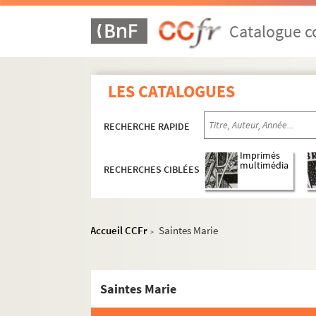
Catalogue co
LES CATALOGUES
RECHERCHE RAPIDE
Imprimés
multimédia
RECHERCHES CIBLÉES
Accueil CCFr
Saintes Marie
>
Images du fonds Humbert, Images religieuses F
Saintes Marie
H-IMAR-7-1-1 à H-IMAR-7-204-585. Saint
H-IMAR-8-1-1 à H-IMAR-8-190-435. Saint