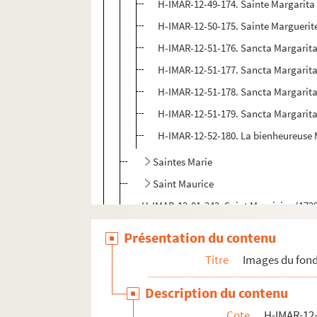
H-IMAR-12-49-174. Sainte Margarita
H-IMAR-12-50-175. Sainte Marguerit
H-IMAR-12-51-176. Sancta Margarit
H-IMAR-12-51-177. Sancta Margarit
H-IMAR-12-51-178. Sancta Margarit
H-IMAR-12-51-179. Sancta Margarit
H-IMAR-12-52-180. La bienheureuse 
Saintes Marie
Saint Maurice
H-IMAR-12-81-242. Saint Mauricins (172
Saintes Marie Madeleine, Musillos, M
Présentation du contenu
Saints Maxime
Titre
Images du fond
Saint Maximilian
Description du contenu
Saint Macaire
Cote
H-IMAR-12-
H-IMAR-12-123-377. Macbabiei