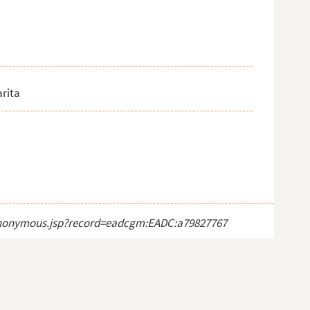
arita
ct_anonymous.jsp?record=eadcgm:EADC:a79827767