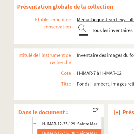
H-IMAR-12-32-116. Sainte Marguerite
Présentation globale de la collection
H-IMAR-12-32-117. Sainte Marguerite
Etablissement de
Médiathèque Jean Levy. Lill
H-IMAR-12-33-118. Sainte Marguerite
conservation
Tous les inventaires
H-IMAR-12-33-119. Sainte Marguerite
H-IMAR-12-33-120. Sainte Marguerite
H-IMAR-12-33-121. Sainte Marguerite
Intitulé de l'instrument de
Inventaire des images du f
H-IMAR-12-33-122. Sainte Marguerite
recherche
H-IMAR-12-33-123. Sainte Marguerite
Cote
H-IMAR-7 à H-IMAR-12
H-IMAR-12-33-124. Sainte Marguerite
Titre
Fonds Humbert, images reli
H-IMAR-12-33-125. Sainte Marguerite
H-IMAR-12-33-126. Sainte Marguerite
H-IMAR-12-33-127. Sainte Marguerite
Dans le document :
Prés
H-IMAR-12-33-128. Sainte Marguerite
H-IMAR-12-33-129. Sainte Marguerite
H-IMAR-12-33-130. Sainte Marguerite