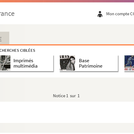
rance
Mon compte C
E
CHERCHES CIBLÉES
Imprimés
Base
multimédia
Patrimoine
Notice
1 sur 1