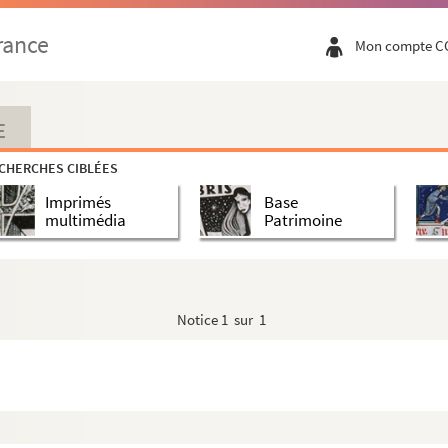
rance
Mon compte C
E
CHERCHES CIBLÉES
Imprimés
Base
multimédia
Patrimoine
Notice
1 sur 1