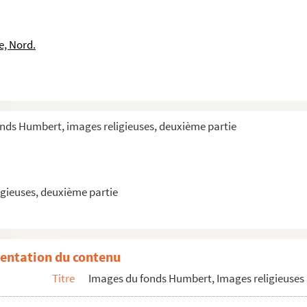
êques, d'après Viollet-le-Duc
, compostion de M. Ciappori
e, Nord.
onds Humbert, images religieuses, deuxième partie
artin, d'après le tableau de Lesueur
pêcheurs
gieuses, deuxième partie
entation du contenu
Titre
Images du fonds Humbert, Images religieuses 