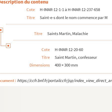
Description du contenu
e
Cote
H-IMAR-12-1-1 à H-IMAR-12-237-658
s
Titre
Saint-e-s dont le nom commence par M
s
Titre
Saints Martin, Malachie
Cote
H-IMAR-12-20-60
Titre
Saint Martin, confesseur
hija, prophète au dos)
Dimensions
400 × 300 mm
ocument :
https://ccfr.bnf.fr/portailccfr/jsp/index_view_dire