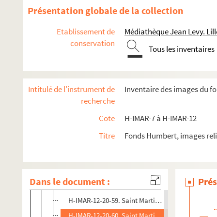
H-IMAR-12-15-46. Charité de saint Martin et des év
Présentation globale de la collection
H-IMAR-12-15-47. Martin catéchumène m'a revêtu
Etablissement de
Médiathèque Jean Levy. Lill
H-IMAR-12-16-48. Saint Martin
conservation
Tous les inventaires
H-IMAR-12-16-49. Saint Martin
H-IMAR-12-16-50. Saint Martin
H-IMAR-12-16-51. Saint Martin
Intitulé de l'instrument de
Inventaire des images du f
H-IMAR-12-16-52. Saint Martin
recherche
H-IMAR-12-17-53. La messe miraculeuse de saint M
Cote
H-IMAR-7 à H-IMAR-12
H-IMAR-12-17 bis-54. Saint Martin et les oiseaux 
Titre
Fonds Humbert, images reli
H-IMAR-12-18-55. Saint Martin de Vertou
H-IMAR-12-18-56. Saint Martin de Vertou
H-IMAR-12-19-57. La vie de saint Martin
Dans le document :
Prés
H-IMAR-12-20-58. Saint Martin, archevêque
H-IMAR-12-20-59. Saint Martin, martyr et évêque
H-IMAR-12-20-60. Saint Martin, confesseur