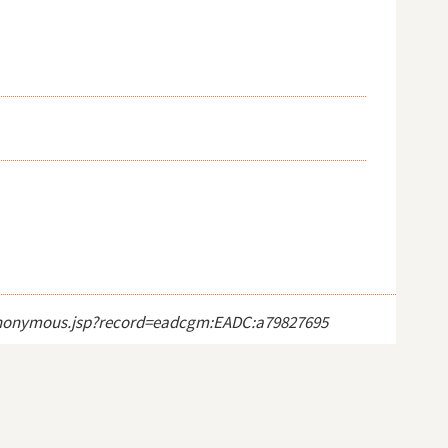
ct_anonymous.jsp?record=eadcgm:EADC:a79827695