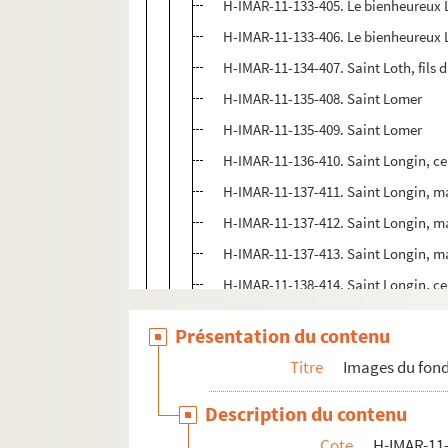
H-IMAR-11-133-405. Le bienheureux 
H-IMAR-11-133-406. Le bienheureux 
H-IMAR-11-134-407. Saint Loth, fils 
H-IMAR-11-135-408. Saint Lomer
H-IMAR-11-135-409. Saint Lomer
H-IMAR-11-136-410. Saint Longin, c
H-IMAR-11-137-411. Saint Longin, m
H-IMAR-11-137-412. Saint Longin, m
H-IMAR-11-137-413. Saint Longin, m
H-IMAR-11-138-414. Saint Longin, c
H-IMAR-11-138-415. Saint Longin, c
Présentation du contenu
H-IMAR-11-139-416. La vie de saint 
Titre
Images du fond
H-IMAR-11-140-417. La vie de saint 
H-IMAR-11-141-418. Saint Loup ou L
Description du contenu
H-IMAR-11-141-419. Saint Loup, évê
Cote
H-IMAR-11-