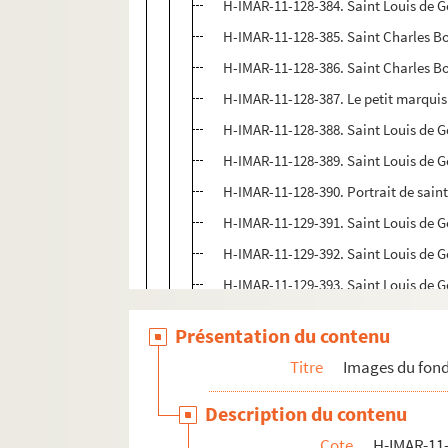
H-IMAR-11-128-384. Saint Louis de G
H-IMAR-11-128-385. Saint Charles B
H-IMAR-11-128-386. Saint Charles B
H-IMAR-11-128-387. Le petit marquis
H-IMAR-11-128-388. Saint Louis de G
H-IMAR-11-128-389. Saint Louis de 
H-IMAR-11-128-390. Portrait de sain
H-IMAR-11-129-391. Saint Louis de 
H-IMAR-11-129-392. Saint Louis de 
H-IMAR-11-129-393. Saint Louis de 
H-IMAR-11-129-394. Saint Louis de 
Présentation du contenu
H-IMAR-11-129-395. Saint Louis de 
Titre
Images du fond
H-IMAR-11-130-396. Saint Louis de 
H-IMAR-11-130-397. Saint Louis de 
Description du contenu
H-IMAR-11-130-398. Saint Louis de 
Cote
H-IMAR-11-