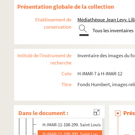
H-IMAR-11-106-286. Saint Louis
Présentation globale de la collection
H-IMAR-11-106-287. Saint Louis
Etablissement de
Médiathèque Jean Levy. Lill
H-IMAR-11-106-288. Saint Louis
conservation
Tous les inventaires
H-IMAR-11-107-289. Saint Louis
H-IMAR-11-107-290. Saint Louis
H-IMAR-11-107-291. Saint Louis
Intitulé de l'instrument de
Inventaire des images du f
H-IMAR-11-107-292. Saint Louis
recherche
H-IMAR-11-107-293. Saint Louis
Cote
H-IMAR-7 à H-IMAR-12
H-IMAR-11-107-294. Saint Louis
Titre
Fonds Humbert, images reli
H-IMAR-11-107-295. Saint Louis
H-IMAR-11-107-296. Saint Louis
H-IMAR-11-108-297. Saint Louis, d'après une mini
Dans le document :
Prés
H-IMAR-11-108-298. Saint Louis se prépare à la mo
H-IMAR-11-108-299. Saint Louis
H-IMAR-11-108-300. Saint Louis meurt de la peste