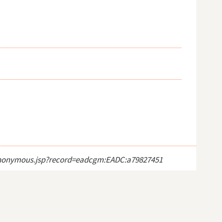
ct_anonymous.jsp?record=eadcgm:EADC:a79827451