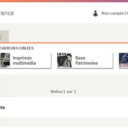
rance
Mon compte C
E
CHERCHES CIBLÉES
Imprimés
Base
multimédia
Patrimoine
 la Sainte Epine
Notice
1 sur 1
ste