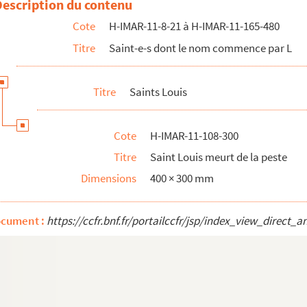
Description du contenu
Cote
H-IMAR-11-8-21 à H-IMAR-11-165-480
Titre
Saint-e-s dont le nom commence par L
Titre
Saints Louis
Cote
H-IMAR-11-108-300
Titre
Saint Louis meurt de la peste
urs
Dimensions
400 × 300 mm
Liessies
ocument :
https://ccfr.bnf.fr/portailccfr/jsp/index_view_dire