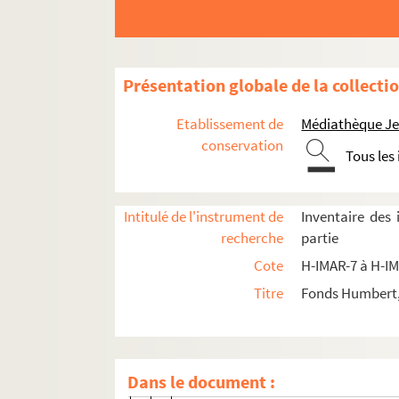
H-IMAR-11-40-113. Saint Léger, évêque 
H-IMAR-11-40-114. Saint Ludger ou Liud
H-IMAR-11-41-115. Saint Léger ou Léode
Présentation globale de la collecti
H-IMAR-11-41-116. Saint Ludger ou Liud
Etablissement de
Médiathèque Jea
Sainte Léocardie
conservation
Tous les
H-IMAR-11-43-120. Saint Leufroi (ou Leu
H-IMAR-11-44-121. Saint Leufroy, abbé
Intitulé de l'instrument de
Inventaire des
H-IMAR-11-45-122. Saint Ludger, premie
recherche
partie
H-IMAR-11-46-123. Saint Lugder
Cote
H-IMAR-7 à H-I
H-IMAR-11-46-124. Saint Léger évêque d'A
Titre
Fonds Humbert, 
Saints Léonard
H-IMAR-11-47-125. Saint Léonard de
H-IMAR-11-47-126. Saint Léonard de
Dans le document :
H-IMAR-11-47-127. Saint Léonard de