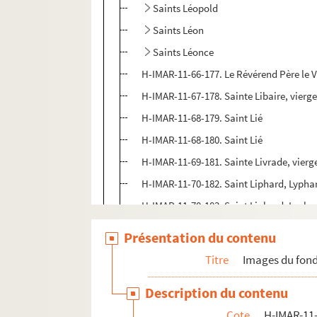
Saints Léopold
Saints Léon
Saints Léonce
H-IMAR-11-66-177. Le Révérend Père le 
H-IMAR-11-67-178. Sainte Libaire, vierge
H-IMAR-11-68-179. Saint Lié
H-IMAR-11-68-180. Saint Lié
H-IMAR-11-69-181. Sainte Livrade, vierg
H-IMAR-11-70-182. Saint Liphard, Lyphar
H-IMAR-11-70-183. Saint Liphard, Lyphard
H-IMAR-11-70-184. Saint Liphard, Lyphar
Présentation du contenu
H-IMAR-11-71-185. Saint Libéral, évêque
Titre
Images du fond
H-IMAR-11-71-186. Saint Libertin, abbé
Description du contenu
H-IMAR-11-71-187. Saint Libéral d'Altino
Cote
H-IMAR-11-
H-IMAR-11-71-188. Saint Libérat, abbé 