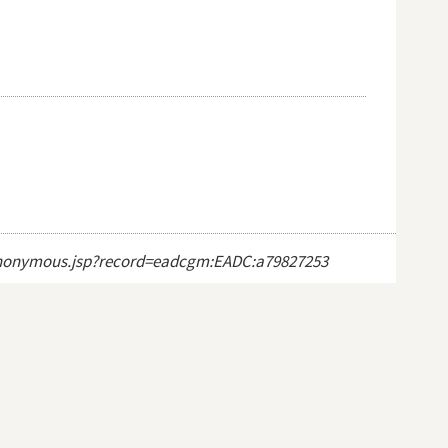
ct_anonymous.jsp?record=eadcgm:EADC:a79827253