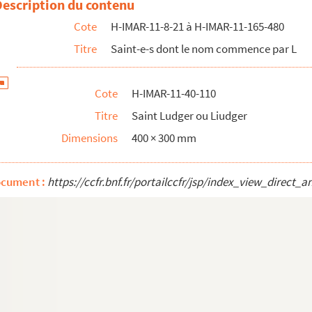
Description du contenu
Cote
H-IMAR-11-8-21 à H-IMAR-11-165-480
Titre
Saint-e-s dont le nom commence par L
yr
Cote
H-IMAR-11-40-110
 d'Antun
Titre
Saint Ludger ou Liudger
Dimensions
400 × 300 mm
ocument :
https://ccfr.bnf.fr/portailccfr/jsp/index_view_dire
Munster en Wesphalie
rère saint Gérin, martyr