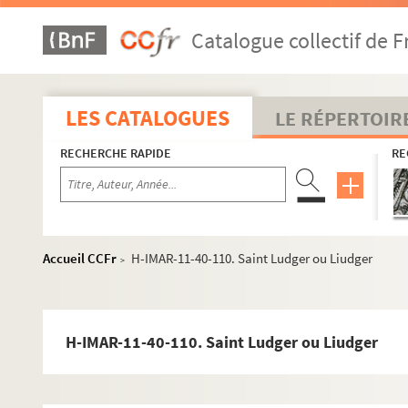
Catalogue collectif de F
LES CATALOGUES
LE RÉPERTOIR
RECHERCHE RAPIDE
RE
Images du fonds Humbert, Images religieuses F à M
H-IMAR-7-1-1 à H-IMAR-7-204-585. Saint-e-s dont le 
Accueil CCFr
H-IMAR-11-40-110. Saint Ludger ou Liudger
>
H-IMAR-8-1-1 à H-IMAR-8-190-435. Saint-e-s dont le 
H-IMAR-9-1-1 à H-IMAR-9-99-267. Saint-e-s dont le n
H-IMAR-9-100-268 à H-IMAR-9-146-394. Saint-e-s dont
H-IMAR-11-40-110. Saint Ludger ou Liudger
H-IMAR-10-1-1 à H-IMAR-11-4-10. Saint-e-s dont le n
H-IMAR-11-5-11 à H-IMAR-11-7-20. Saint-e-s dont le 