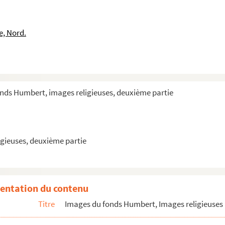
 nom commence par L
e, Nord.
onds Humbert, images religieuses, deuxième partie
, des frères mineurs de l'Observance
(1031-1095)
 Colombière
gieuses, deuxième partie
re du Bec
tres
entation du contenu
yr
Titre
Images du fonds Humbert, Images religieuses 