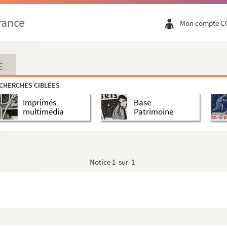
rance
Mon compte C
E
CHERCHES CIBLÉES
Imprimés
Base
multimédia
Patrimoine
nom commence par F
nom commence par G
Notice
1 sur 1
om commence par H
 le nom commence par I
om commence par J
nom commence par K