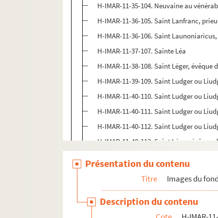
H-IMAR-11-35-104. Neuvaine au vénérab
H-IMAR-11-36-105. Saint Lanfranc, prie
H-IMAR-11-36-106. Saint Launoniaricus,
H-IMAR-11-37-107. Sainte Léa
H-IMAR-11-38-108. Saint Léger, évêque 
H-IMAR-11-39-109. Saint Ludger ou Liud
H-IMAR-11-40-110. Saint Ludger ou Liud
H-IMAR-11-40-111. Saint Ludger ou Liud
H-IMAR-11-40-112. Saint Ludger ou Liud
H-IMAR-11-40-113. Saint Léger, évêque 
H-IMAR-11-40-114. Saint Ludger ou Liud
Présentation du contenu
H-IMAR-11-41-115. Saint Léger ou Léode
Titre
Images du fond
H-IMAR-11-41-116. Saint Ludger ou Liud
Description du contenu
Sainte Léocardie
Cote
H-IMAR-11-
H-IMAR-11-43-120. Saint Leufroi (ou Leu