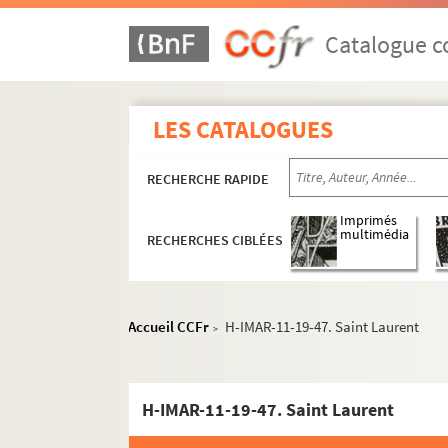
H-IMAR-10-1-1 à H-IMAR-11-4-10. Saint-
H-IMAR-11-5-11 à H-IMAR-11-7-20. Saint
Catalogue co
H-IMAR-11-8-21 à H-IMAR-11-165-480. Saint
Saints Laurent
LES CATALOGUES
H-IMAR-11-8-21. La vie de saint Laur
H-IMAR-11-9-22. Le bienheureux Lau
RECHERCHE RAPIDE
H-IMAR-11-10-23. Saint Laurent, ar
Imprimés
H-IMAR-11-11-24. Saint Laurent, ar
multimédia
RECHERCHES CIBLÉES
H-IMAR-11-11-25. Saint Laurent, ar
H-IMAR-11-11-26. Saint Laurent, ar
Accueil CCFr
H-IMAR-11-19-47. Saint Laurent
H-IMAR-11-11-27. Saint Laurian, mar
>
H-IMAR-11-12-28. Saint Laurent de B
H-IMAR-11-13-29. Saint Laurent de B
H-IMAR-11-19-47. Saint Laurent
H-IMAR-11-13-30. Saint Laurent de B