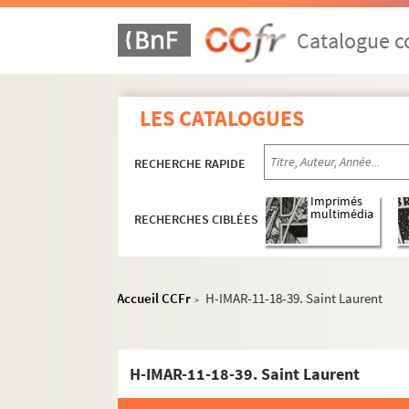
Catalogue co
Images du fonds Humbert, Images religieuses F
LES CATALOGUES
H-IMAR-7-1-1 à H-IMAR-7-204-585. Saint
H-IMAR-8-1-1 à H-IMAR-8-190-435. Saint
RECHERCHE RAPIDE
H-IMAR-9-1-1 à H-IMAR-9-99-267. Saint-
H-IMAR-9-100-268 à H-IMAR-9-146-394. Sa
Imprimés
multimédia
RECHERCHES CIBLÉES
H-IMAR-10-1-1 à H-IMAR-11-4-10. Saint-
H-IMAR-11-5-11 à H-IMAR-11-7-20. Saint
H-IMAR-11-8-21 à H-IMAR-11-165-480. Saint
Accueil CCFr
H-IMAR-11-18-39. Saint Laurent
>
Saints Laurent
H-IMAR-11-8-21. La vie de saint Laur
H-IMAR-11-18-39. Saint Laurent
H-IMAR-11-9-22. Le bienheureux Lau