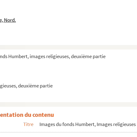
ublin
ublin
e, Nord.
ublin
e général des capucins
onds Humbert, images religieuses, deuxième partie
gieuses, deuxième partie
entation du contenu
Titre
Images du fonds Humbert, Images religieuses 
s en 1699 repésentant le martyre de saint Laurent, leur patron