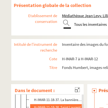
H-IMAR-11-11-24. Saint Laurent, archevêque de D
Présentation globale de la collection
H-IMAR-11-11-25. Saint Laurent, archevêque de D
Etablissement de
Médiathèque Jean Levy. Lill
H-IMAR-11-11-26. Saint Laurent, archevêque de D
conservation
Tous les inventaires
H-IMAR-11-11-27. Saint Laurian, martyr
H-IMAR-11-12-28. Saint Laurent de Brindes, vicair
H-IMAR-11-13-29. Saint Laurent de Brindes
Intitulé de l'instrument de
Inventaire des images du f
H-IMAR-11-13-30. Saint Laurent de Brindes
recherche
H-IMAR-11-14-31. Saint Laurentins Justinien
Cote
H-IMAR-7 à H-IMAR-12
H-IMAR-11-14-32. Saint Laurentins Justinien
Titre
Fonds Humbert, images reli
H-IMAR-11-15-33. Saint Laurent, diacre et martyr
H-IMAR-11-16-34. Oraison à saint Laurent, martyr
H-IMAR-11-17-35. Saint Laurent
Dans le document :
Prés
H-IMAR-11-18-36. Saint Laurent
H-IMAR-11-18-37. La bannière des rôtisseurs à Pari
H-IMAR-11-18-38. Saint Laurent