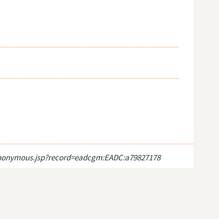
ct_anonymous.jsp?record=eadcgm:EADC:a79827178