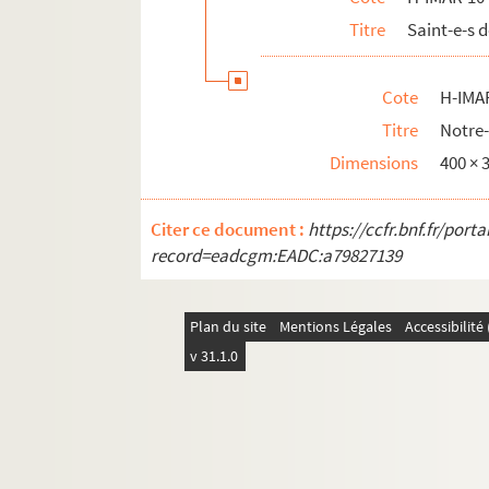
Titre
Saint-e-s 
Cote
H-IMA
Titre
Notre-
Dimensions
400 ×
Citer ce document :
https://ccfr.bnf.fr/por
record=eadcgm:EADC:a79827139
Plan du site
Mentions Légales
Accessibilit
v 31.1.0