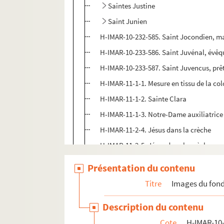
Saintes Justine
Saint Junien
H-IMAR-10-232-585. Saint Jocondien, ma
H-IMAR-10-233-586. Saint Juvénal, évêq
H-IMAR-10-233-587. Saint Juvencus, prê
H-IMAR-11-1-1. Mesure en tissu de la co
H-IMAR-11-1-2. Sainte Clara
H-IMAR-11-1-3. Notre-Dame auxiliatrice
H-IMAR-11-2-4. Jésus dans la crèche
H-IMAR-11-2-5. Jésus dans la crèche
H-IMAR-11-2-6. Jésus
Présentation du contenu
H-IMAR-11-2-7. Jésus, mystère de l'Agon
Titre
Images du fond
H-IMAR-11-3-8. Jérusalem, fleurs de Bét
Description du contenu
H-IMAR-11-3-9. Marie souffrant, la misé
Cote
H-IMAR-10-
H-IMAR-11-4-10. Attestation de baptême