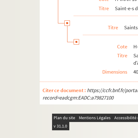
Titre
Saint-e-s 
H-IMAR-11-5-11 à H-IMAR-11-7-20. Saint
H-IMAR-11-8-21 à H-IMAR-11-165-480. Sa
Titre
Saints
H-IMAR-12-1-1 à H-IMAR-12-237-658. Sai
Cote
H
Titre
S
d
Dimensions
4
Citer ce document :
https://ccfr.bnf.fr/por
record=eadcgm:EADC:a79827100
Plan du site
Mentions Légales
Accessibilit
v 31.1.0