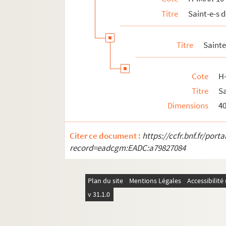
Titre
Saint-e-s 
Titre
Sainte
Cote
H
Titre
Sa
Dimensions
4
Citer ce document :
https://ccfr.bnf.fr/por
record=eadcgm:EADC:a79827084
Plan du site
Mentions Légales
Accessibilit
v 31.1.0