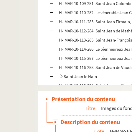
H-IMAR-10-109-281. Saint Jean Colombin
H-IMAR-10-110-282. Le vénérable Jean Gra
H-IMAR-10-111-283. Saint Jean Firmain, 
H-IMAR-10-112-284. Saint Jean de Math
H-IMAR-10-113-285. Saint Jean-François
H-IMAR-10-114-286. Le bienheureux Jean-
H-IMAR-10-115-287. Le bienheureux Jean 
H-IMAR-10-116-288. Saint Jean de Vaudi
Saint Jean le Nain
H-IMAR-10-118-294. Saint Jean, prêtre 
H-IMAR-10-118-295. Saint Jean, évêque
Présentation du contenu
H-IMAR-10-118-296. Saint Jean
Titre
Images du fond
H-IMAR-10-118-297. Saint Jean
Description du contenu
H-IMAR-10-118-298. Saint Jean
Cote
H-IMAR-10-
H-IMAR-10-119-299. Saint Jean