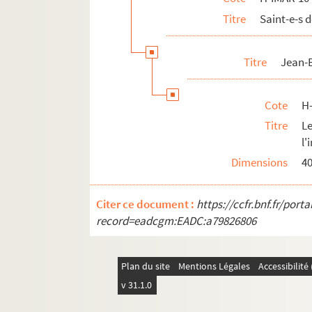
Titre
Saint-e-s 
H-IMAR-10-119-300. Saint Jean
H-IMAR-10-119-301. Saint Jean
Titre
Jean-B
H-IMAR-10-120-302. Saint Jean, évêque
H-IMAR-10-120-303. Saint Jean, saint An
Cote
H
H-IMAR-10-120-304. Saint Jean, saint Mo
Titre
L
Saintes Jeanne
l'
H-IMAR-10-156-399. Le vénérable Jésual
Dimensions
4
H-IMAR-10-157-400. Jésus, fils de Joséde
H-IMAR-10-157-401. Jésus, fils de Sirach
Citer ce document :
https://ccfr.bnf.fr/por
H-IMAR-10-158-402. Saint Jérémie
record=eadcgm:EADC:a79826806
H-IMAR-10-158-403. Saint Jérémie
H-IMAR-10-158-404. Saint Jérémie, prop
Plan du site
Mentions Légales
Accessibilit
H-IMAR-10-159-405. Saint Jérémie parmi
v 31.1.0
H-IMAR-10-160-406. Le prophète Jérémie