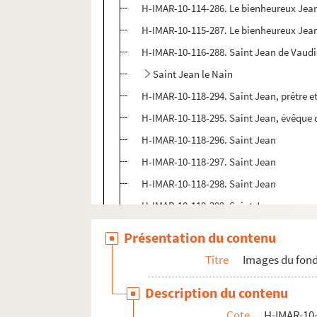
H-IMAR-10-114-286. Le bienheureux Jean-
H-IMAR-10-115-287. Le bienheureux Jean 
H-IMAR-10-116-288. Saint Jean de Vaudi
Saint Jean le Nain
H-IMAR-10-118-294. Saint Jean, prêtre 
H-IMAR-10-118-295. Saint Jean, évêque
H-IMAR-10-118-296. Saint Jean
H-IMAR-10-118-297. Saint Jean
H-IMAR-10-118-298. Saint Jean
H-IMAR-10-119-299. Saint Jean
H-IMAR-10-119-300. Saint Jean
Présentation du contenu
H-IMAR-10-119-301. Saint Jean
Titre
Images du fond
H-IMAR-10-120-302. Saint Jean, évêque
Description du contenu
H-IMAR-10-120-303. Saint Jean, saint An
Cote
H-IMAR-10-
H-IMAR-10-120-304. Saint Jean, saint Mo