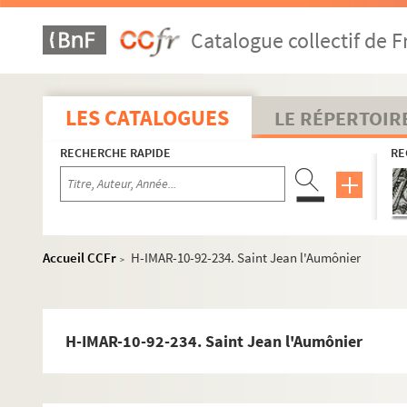
Saint Jean Népomucène
Catalogue collectif de F
Saint Jean Berchmans
H-IMAR-10-49-135. Saint Jean et saint Paul, martyrs
H-IMAR-10-50-136. Martyre des saints Jean et Paul
LES CATALOGUES
LE RÉPERTOIR
Saint Jean Damascène
RECHERCHE RAPIDE
RE
Saint Jean Chrysostome
Saint Jean-Baptiste de Rossi, chanoine
Saint Jean de Matha
Saint Jean de la Croix
Accueil CCFr
H-IMAR-10-92-234. Saint Jean l'Aumônier
>
H-IMAR-10-70-184. Saint Jean-Joseph de la Croix
H-IMAR-10-71-185. Saint Jean Calybite (ou Cabilite)
H-IMAR-10-71-186. Saint Jean Calybite (ou Cabilite)
H-IMAR-10-92-234. Saint Jean l'Aumônier
Saint Jean de Dieu
H-IMAR-10-81-216. Le bienheureux Jean de Banega de