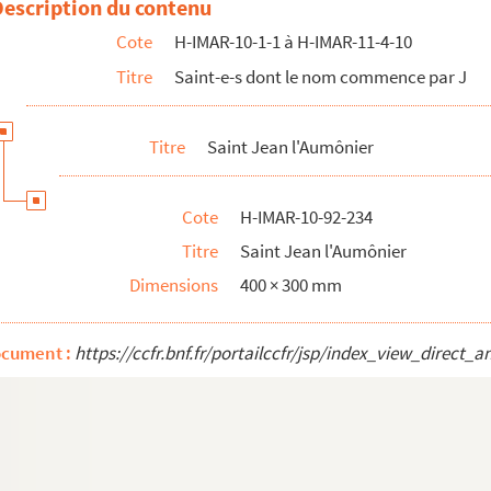
Description du contenu
Cote
H-IMAR-10-1-1 à H-IMAR-11-4-10
e Hexham
Titre
Saint-e-s dont le nom commence par J
te à Mantoue"
te à Mantoue"
Titre
Saint Jean l'Aumônier
Cote
H-IMAR-10-92-234
Titre
Saint Jean l'Aumônier
Dimensions
400 × 300 mm
ocument :
https://ccfr.bnf.fr/portailccfr/jsp/index_view_dire