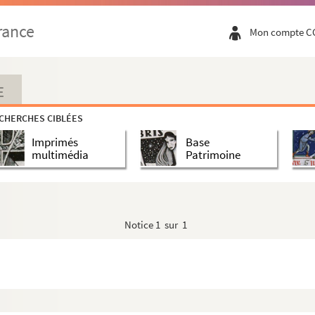
rance
Mon compte C
E
CHERCHES CIBLÉES
Imprimés
Base
multimédia
Patrimoine
Notice
1 sur 1
 l'Ordre du Carmel