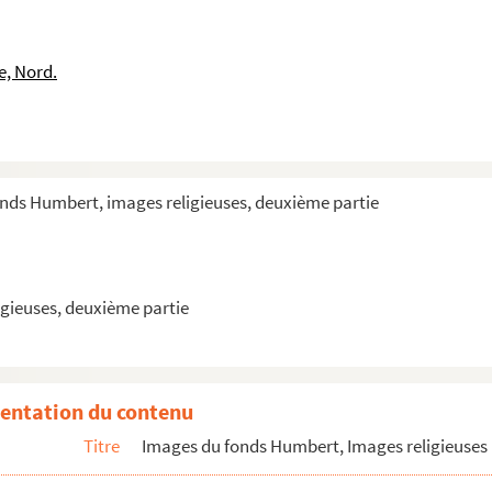
e, Nord.
rdre du Carmel
onds Humbert, images religieuses, deuxième partie
t professeur de théologie
gieuses, deuxième partie
che d'Alexandrie
entation du contenu
Titre
Images du fonds Humbert, Images religieuses 