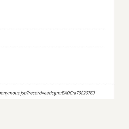
ct_anonymous.jsp?record=eadcgm:EADC:a79826769