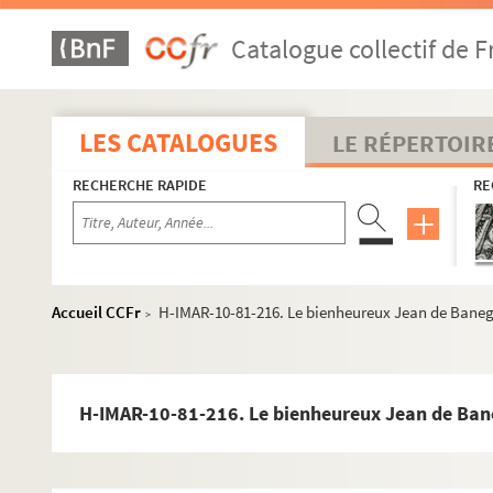
H-IMAR-10-20-33. Saint Jacques dit l'Intercis, martyr
Catalogue collectif de F
H-IMAR-10-20-34. Saint Jacques
H-IMAR-10-20-35. Saint Jacques
H-IMAR-10-21-36. Saint Jacques de Nisibe
LES CATALOGUES
LE RÉPERTOIR
H-IMAR-10-22-37. A la prière de saint Jacques de Nisib
RECHERCHE RAPIDE
RE
H-IMAR-10-22-38. Saint Jacques de Nisibe
H-IMAR-10-22-39. Saint Jacques et l'ours
H-IMAR-10-22-40. Saint Jacques de Nisibe
H-IMAR-10-23-41. Saint Jacques et saint Marien, mar
Accueil CCFr
H-IMAR-10-81-216. Le bienheureux Jean de Baneg
>
H-IMAR-10-24-42. Saint Jacques le pénitent
H-IMAR-10-25-43. Saint Jacques premier évêque de Ta
H-IMAR-10-26-44. Le Révérend père Jacques Chilier
H-IMAR-10-81-216. Le bienheureux Jean de Ban
Saint Jérôme
H-IMAR-10-38-87. Girolamo Tiraboschi, serviteur de D