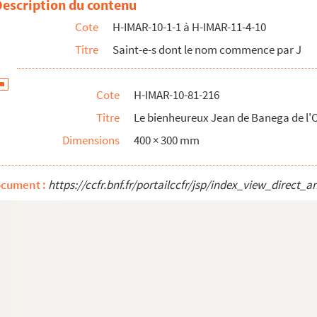
Description du contenu
Cote
H-IMAR-10-1-1 à H-IMAR-11-4-10
Titre
Saint-e-s dont le nom commence par J
Cote
H-IMAR-10-81-216
rdre du Carmel
Titre
Le bienheureux Jean de Banega de l'
Dimensions
400 × 300 mm
t professeur de théologie
ocument :
https://ccfr.bnf.fr/portailccfr/jsp/index_view_dire
e Hexham
te à Mantoue"
te à Mantoue"