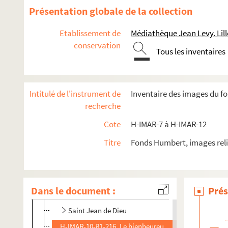
H-IMAR-10-38-88. Girolamo Tiraboschi, serviteur de D
Présentation globale de la collection
Saint Jean Népomucène
Etablissement de
Médiathèque Jean Levy. Lill
Saint Jean Berchmans
conservation
Tous les inventaires
H-IMAR-10-49-135. Saint Jean et saint Paul, martyrs
H-IMAR-10-50-136. Martyre des saints Jean et Paul
Saint Jean Damascène
Intitulé de l'instrument de
Inventaire des images du f
Saint Jean Chrysostome
recherche
Saint Jean-Baptiste de Rossi, chanoine
Cote
H-IMAR-7 à H-IMAR-12
Saint Jean de Matha
Titre
Fonds Humbert, images reli
Saint Jean de la Croix
H-IMAR-10-70-184. Saint Jean-Joseph de la Croix
H-IMAR-10-71-185. Saint Jean Calybite (ou Cabilite)
Dans le document :
Prés
H-IMAR-10-71-186. Saint Jean Calybite (ou Cabilite)
Saint Jean de Dieu
H-IMAR-10-81-216. Le bienheureux Jean de Banega de