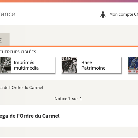
rance
Mon compte C
E
e, une nuée de moustiques envahit l'armée du roi de Perse et d...
CHERCHES CIBLÉES
Imprimés
Base
multimédia
Patrimoine
tyrs en Numidie
a de l'Ordre du Carmel
Notice
1 sur 1
rentaise
ega de l'Ordre du Carmel
ieu