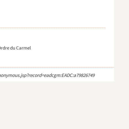
Ordre du Carmel
ct_anonymous.jsp?record=eadcgm:EADC:a79826749