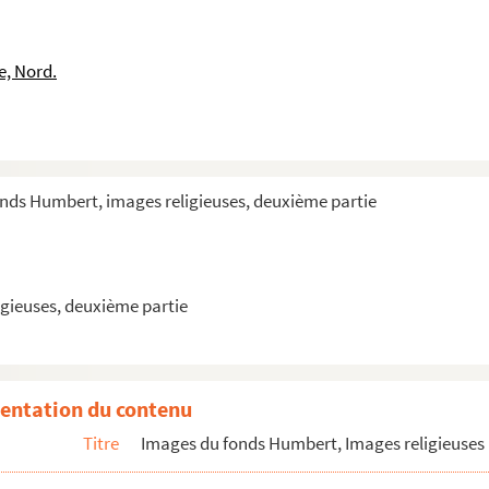
ieu
e, Nord.
onds Humbert, images religieuses, deuxième partie
gieuses, deuxième partie
entation du contenu
Titre
Images du fonds Humbert, Images religieuses 
 l'Ordre du Carmel