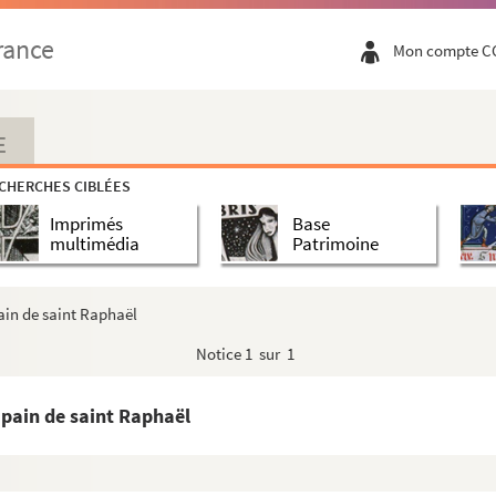
rance
Mon compte C
E
CHERCHES CIBLÉES
e l'ordre de la Charité
Imprimés
Base
multimédia
Patrimoine
ain de saint Raphaël
Notice
1 sur 1
 pain de saint Raphaël