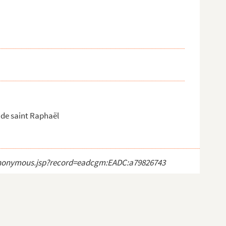
 de saint Raphaël
ct_anonymous.jsp?record=eadcgm:EADC:a79826743