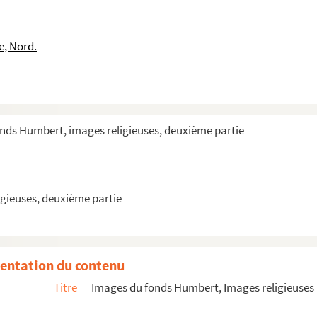
e, Nord.
onds Humbert, images religieuses, deuxième partie
 par l'Archange saint Raphaël
gieuses, deuxième partie
us Christ dans son Hôpital sous la figure d'un pauvre
ar l'enfant Jésus
ar la Sainte Vierge
entation du contenu
 par un pèlerin
Titre
Images du fonds Humbert, Images religieuses 
it de l'Evêque de Tuy
ain de saint Raphaël