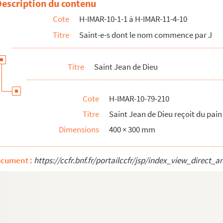
Description du contenu
 par l'Archange saint Raphaël
Cote
H-IMAR-10-1-1 à H-IMAR-11-4-10
 de la sainte Vierge
Titre
Saint-e-s dont le nom commence par J
ds d'un pauvre
alades de l'incendie
Titre
Saint Jean de Dieu
es malades
 l'Ordre du Carmel
Cote
H-IMAR-10-79-210
Titre
Saint Jean de Dieu reçoit du pain
Dimensions
400 × 300 mm
ocument :
https://ccfr.bnf.fr/portailccfr/jsp/index_view_dire
rdre du Carmel
t professeur de théologie