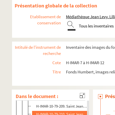
H-IMAR-10-75-196. Saint Jean de Dieu
Présentation globale de la collection
H-IMAR-10-75-197. Saint Jean de Dieu
Etablissement de
Médiathèque Jean Levy. Lill
H-IMAR-10-76-198. Saint Jean de Dieu
conservation
Tous les inventaires
H-IMAR-10-76-199. Saint Jean de Dieu
H-IMAR-10-77-200. Saint Jean de Dieu
H-IMAR-10-77-201. Saint Jean de Dieu
Intitulé de l'instrument de
Inventaire des images du f
H-IMAR-10-77-202. Saint Jean de Dieu
recherche
H-IMAR-10-77-203. Saint Jean de Dieu
Cote
H-IMAR-7 à H-IMAR-12
H-IMAR-10-77-204. Saint Jean de Dieu est soutenu
Titre
Fonds Humbert, images reli
H-IMAR-10-78-205. Saint Jean de Dieu recevant Jés
H-IMAR-10-79-206. Saint Jean de Dieu est appelé p
H-IMAR-10-79-207. Saint Jean de Dieu est délivré p
Dans le document :
Prés
H-IMAR-10-79-208. Saint Jean de Dieu est emmené
H-IMAR-10-79-209. Saint Jean de Dieu reçoit l'hab
H-IMAR-10-79-210. Saint Jean de Dieu reçoit du p