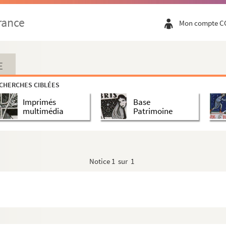
e, une nuée de moustiques envahit l'armée du roi de Perse et d...
rance
Mon compte C
E
tyrs en Numidie
CHERCHES CIBLÉES
Imprimés
Base
rentaise
multimédia
Patrimoine
ieu
Notice
1 sur 1
ieu