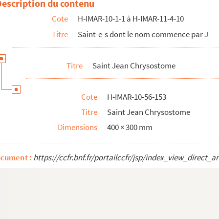
Description du contenu
Cote
H-IMAR-10-1-1 à H-IMAR-11-4-10
Titre
Saint-e-s dont le nom commence par J
Titre
Saint Jean Chrysostome
Cote
H-IMAR-10-56-153
Titre
Saint Jean Chrysostome
 l'Ordre du Carmel
Dimensions
400 × 300 mm
ocument :
https://ccfr.bnf.fr/portailccfr/jsp/index_view_dire
rdre du Carmel