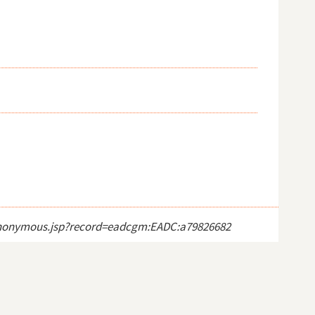
ct_anonymous.jsp?record=eadcgm:EADC:a79826682