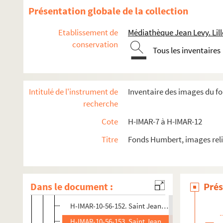
H-IMAR-10-50-136. Martyre des saints Jean et Paul
Présentation globale de la collection
Saint Jean Damascène
Etablissement de
Médiathèque Jean Levy. Lill
Saint Jean Chrysostome
conservation
Tous les inventaires
H-IMAR-10-54-142. Saint Jean Chrysostome, docteu
H-IMAR-10-55-143. Saint Jean Chrysostome
H-IMAR-10-55-144. Saint Jean Chrysostome
Intitulé de l'instrument de
Inventaire des images du f
H-IMAR-10-55-145. Saint Jean Chrysostome
recherche
H-IMAR-10-55-146. Saint Jean Chrysostome
Cote
H-IMAR-7 à H-IMAR-12
H-IMAR-10-56-147. Saint Jean Chrysostome
Titre
Fonds Humbert, images reli
H-IMAR-10-56-148. Saint Jean Chrysostome
H-IMAR-10-56-149. Saint Jean Chrysostome
H-IMAR-10-56-150. Saint Jean Chrysostome
Dans le document :
Prés
H-IMAR-10-56-151. Saint Jean Chrysostome
H-IMAR-10-56-152. Saint Jean Chrysostome
H-IMAR-10-56-153. Saint Jean Chrysostome