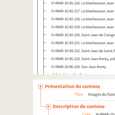
H-IMAR-10-81-216. Le bienheureux Jean
H-IMAR-10-82-217. Le bienheureux Jean 
H-IMAR-10-82-218. Le bienheureux Jean
H-IMAR-10-82-219. Le bienheureux Jean 
H-IMAR-10-82-220. Saint Jean de Colog
H-IMAR-10-83-221. Le bienheureux Jean 
H-IMAR-10-84-222. Saint Jean de Saint
H-IMAR-10-85-223. Saint Jean Kenty, prêt
H-IMAR-10-86-224. San Jean Kenty
Saint Jean Gualbert
Saint Jean l'Aumônier
Présentation du contenu
H-IMAR-10-93-236. Saint Jean de Bever
Titre
Images du fond
H-IMAR-10-94-237. "Le bienheureux Jea
Description du contenu
H-IMAR-10-94-238. "Le bienheureux Jea
Cote
H-IMAR-10-
H-IMAR-10-95-239. Saint Jean d'Egypte, 