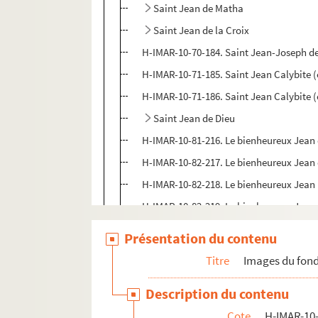
Saint Jean de Matha
Saint Jean de la Croix
H-IMAR-10-70-184. Saint Jean-Joseph de
H-IMAR-10-71-185. Saint Jean Calybite (
H-IMAR-10-71-186. Saint Jean Calybite (
Saint Jean de Dieu
H-IMAR-10-81-216. Le bienheureux Jean
H-IMAR-10-82-217. Le bienheureux Jean 
H-IMAR-10-82-218. Le bienheureux Jean
H-IMAR-10-82-219. Le bienheureux Jean 
H-IMAR-10-82-220. Saint Jean de Colog
Présentation du contenu
H-IMAR-10-83-221. Le bienheureux Jean 
Titre
Images du fond
H-IMAR-10-84-222. Saint Jean de Saint
Description du contenu
H-IMAR-10-85-223. Saint Jean Kenty, prêt
Cote
H-IMAR-10-
H-IMAR-10-86-224. San Jean Kenty