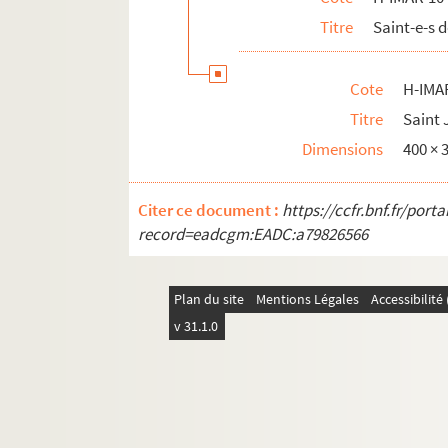
Saint Jean Gualbert
Titre
Saint-e-s 
Saint Jean l'Aumônier
H-IMAR-10-93-236. Saint Jean de Bever
Cote
H-IMA
H-IMAR-10-94-237. "Le bienheureux Jea
Titre
Saint 
H-IMAR-10-94-238. "Le bienheureux Jea
Dimensions
400 ×
H-IMAR-10-95-239. Saint Jean d'Egypte, 
Citer ce document :
H-IMAR-10-96-240. Saint Jean d'Egypte, 
https://ccfr.bnf.fr/por
record=eadcgm:EADC:a79826566
H-IMAR-10-96-241. Saint Jean, ermite
H-IMAR-10-96-242. Saint Jean (de Dieu ?
Plan du site
Mentions Légales
Accessibilit
H-IMAR-10-96-243. Saint Jean d'Egypte, 
v 31.1.0
H-IMAR-10-96-244. Saint Jean, anachor
H-IMAR-10-96-245. Saint Jean d'Egypte, 
H-IMAR-10-96-246. Saint Jean d'Egypte, 
H-IMAR-10-97-247. Le bienheureux Jea