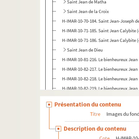
Saint Jean de Matha
Saint Jean de la Croix
H-IMAR-10-70-184. Saint Jean-Joseph de
H-IMAR-10-71-185. Saint Jean Calybite (
H-IMAR-10-71-186. Saint Jean Calybite (
Saint Jean de Dieu
H-IMAR-10-81-216. Le bienheureux Jean
H-IMAR-10-82-217. Le bienheureux Jean 
H-IMAR-10-82-218. Le bienheureux Jean
H-IMAR-10-82-219. Le bienheureux Jean 
H-IMAR-10-82-220. Saint Jean de Colog
Présentation du contenu
H-IMAR-10-83-221. Le bienheureux Jean 
Titre
Images du fond
H-IMAR-10-84-222. Saint Jean de Saint
H-IMAR-10-85-223. Saint Jean Kenty, prêt
Description du contenu
H-IMAR-10-86-224. San Jean Kenty
Cote
H-IMAR-10-