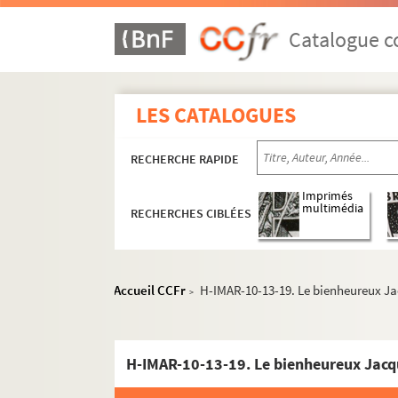
Catalogue co
LES CATALOGUES
RECHERCHE RAPIDE
Imprimés
multimédia
RECHERCHES CIBLÉES
Accueil CCFr
H-IMAR-10-13-19. Le bienheureux Ja
>
H-IMAR-10-13-19. Le bienheureux Jacqu
Images du fonds Humbert, Images religieuses F
H-IMAR-7-1-1 à H-IMAR-7-204-585. Saint