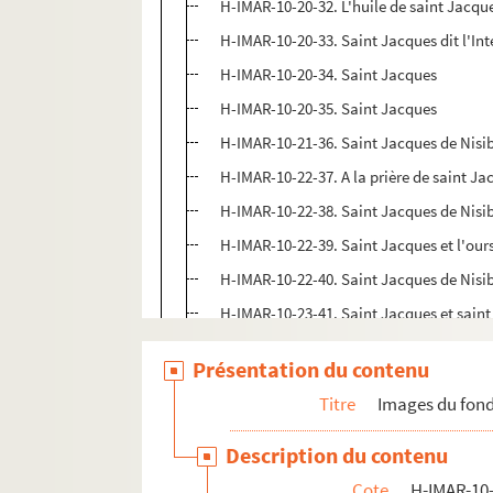
H-IMAR-10-20-32. L'huile de saint Jacque
H-IMAR-10-20-33. Saint Jacques dit l'Int
H-IMAR-10-20-34. Saint Jacques
H-IMAR-10-20-35. Saint Jacques
H-IMAR-10-21-36. Saint Jacques de Nisi
H-IMAR-10-22-37. A la prière de saint Ja
H-IMAR-10-22-38. Saint Jacques de Nisi
H-IMAR-10-22-39. Saint Jacques et l'our
H-IMAR-10-22-40. Saint Jacques de Nisi
H-IMAR-10-23-41. Saint Jacques et sain
H-IMAR-10-24-42. Saint Jacques le pénit
Présentation du contenu
H-IMAR-10-25-43. Saint Jacques premier
Titre
Images du fond
H-IMAR-10-26-44. Le Révérend père Jacq
Saint Jérôme
Description du contenu
H-IMAR-10-38-87. Girolamo Tiraboschi, s
Cote
H-IMAR-10-