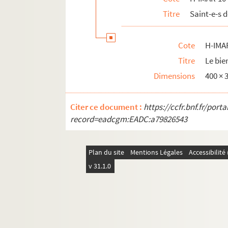
H-IMAR-10-38-88. Girolamo Tiraboschi, s
Titre
Saint-e-s 
Saint Jean Népomucène
Saint Jean Berchmans
Cote
H-IMA
H-IMAR-10-49-135. Saint Jean et saint P
Titre
Le bie
H-IMAR-10-50-136. Martyre des saints Je
Dimensions
400 ×
Saint Jean Damascène
Citer ce document :
Saint Jean Chrysostome
https://ccfr.bnf.fr/por
record=eadcgm:EADC:a79826543
Saint Jean-Baptiste de Rossi, chanoi
Saint Jean de Matha
Plan du site
Mentions Légales
Accessibilit
Saint Jean de la Croix
v 31.1.0
H-IMAR-10-70-184. Saint Jean-Joseph de
H-IMAR-10-71-185. Saint Jean Calybite (
H-IMAR-10-71-186. Saint Jean Calybite (
Saint Jean de Dieu